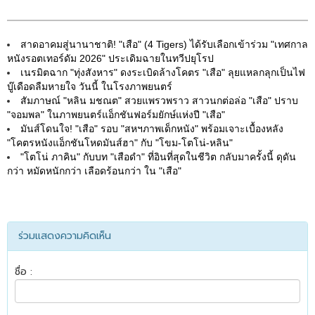
สาดอาคมสู่นานาชาติ! "เสือ" (4 Tigers) ได้รับเลือกเข้าร่วม "เทศกาล
หนังรอตเทอร์ดัม 2026" ประเดิมฉายในทวีปยุโรป
เนรมิตฉาก "ทุ่งสังหาร" ดงระเบิดล้างโคตร "เสือ" ลุยแหลกลุกเป็นไฟ
บู๊เดือดลืมหายใจ วันนี้ ในโรงภาพยนตร์
สัมภาษณ์ "หลิน มชณต" สวยแพรวพราว สาวนกต่อล่อ "เสือ" ปราบ
"จอมพล" ในภาพยนตร์แอ็กชันฟอร์มยักษ์แห่งปี "เสือ"
มันส์โดนใจ! "เสือ" รอบ "สหฯภาพเด็กหนัง" พร้อมเจาะเบื้องหลัง
"โคตรหนังแอ็กชันโหดมันส์ฮา" กับ "โขม-โตโน่-หลิน"
"โตโน่ ภาคิน" กับบท "เสือดำ" ที่อินที่สุดในชีวิต กลับมาครั้งนี้ ดุดัน
กว่า หมัดหนักกว่า เลือดร้อนกว่า ใน "เสือ"
ร่วมแสดงความคิดเห็น
ชื่อ :