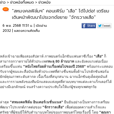
ข่าว
>
ข่าวหนังทั้งหมด
>
ข่าวหนัง
"สหมงคลฟิล์มฯ" คอนเฟิร์ม "เสือ" ได้ไปต่อ! เตรียม
เดินหน้าพัฒนาโปรเจกต์ขยาย "จักรวาลเสือ"
6 พ.ย. 2568 11:51 น. | เปิดอ่าน
2032 |
แสดงความคิดเห็น
หลังเข้าฉายเพียงสองสัปดาห์ ภาพยนตร์แอ็กชันแฟนตาซีเรื่อง
"เสือ"
ก็
สามารถกวาดรายได้ทั่วประเทศ
ทะลุ
80 ล้านบาท
และยังคงแรงต่อเนื่อง
เตรียมขึ้นแท่น
"หนังไทยร้อยล้านเรื่องต่อไปของปี
2568"
พร้อมกระแสตอบ
รับจากผู้ชมและสื่อบันเทิงทั่วประเทศที่ต่างชื่นชมทั้งด้านโปรดักชันฟอร์ม
ยักษ์คุณภาพระดับสากล เนื้อเรื่องที่สนุกสนาน ฉากแอ็กชันดุเด็ดสุดมันส์
และการรวมพลังของทีมนักแสดงแห่งยุคที่สวมบทบาทแต่ละคาแร็กเตอร์ได้
อย่างมีเอกลักษณ์ จนสร้างความประทับใจให้แก่ผู้ชมทุกเพศทุกวัย
ล่าสุด
"สหมงคลฟิล์ม อินเตอร์เนชั่นแนล"
ยืนยันอย่างเป็นทางการเตรียม
พัฒนาโปรเจกต์ภาคต่อของ
"จักรวาลเสือ"
เพื่อต่อยอดความสำเร็จและ
ศรัทธาที่ผู้ชมมีให้กับตำนานบทใหม่ของภาพยนตร์ไทยเรื่องนี้ โดย
"คุณจา