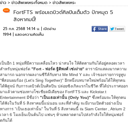
ข่าว
>
ข่าวสัพเพเหระทั้งหมด
>
ข่าวสัพเพเหระ
FortFTS พร้อมเดบิวต์ศิลปินเต็มตัว ปักหมุด 5
สิงหาคมนี้!
25 ก.ค. 2568 14:14 น. | เปิดอ่าน
1994 |
แสดงความคิดเห็น
เป็นอีก 1 หนุ่มที่มีความเคลื่อนไหว น่าสนใจ ให้ติดตามกันได้อยู่ตลอดเวลา
สำหรับหนุ่มฟอร์ด
"Fort - ฟอร์ด ฐิติพงศ์ เซ่งง่าย"
ดารานักแสดงมากความ
สามารถ นอกจากผลงานซีรีส์กับทาง Me Mind Y และ เจ้าของรายการยูทูบ
"พี่สอนผมร้อง (Let’s Sing Together)" อีกหนึ่งบทบาทใหม่พร้อมได้ให้ทุกคน
ได้พิสูจน์ กับการเดบิวต์เป็นศิลปิน ปล่อยซิงเกิลแรกในชีวิต ที่ได้ประกาศออก
มาแล้วตามช่องทางโซเชียลมีเดียของ FortFTS และ Kickstar.t
Entertainment มีชื่อว่า
"เป็นเธอเท่านั้น (Only You)"
ซึ่งพร้อมจะให้ทุกคน
ได้ฟังในวันที่ 5 สิงหาคมนี้แน่นอน และที่สำคัญ จะมีงานเปิดตัวอย่างเป็น
ทางการ "เป็นเธอเท่านั้น" ในวันที่ 5 สิงหาคมนี้ ณ Siam Center , Atrium 2
เวลา 6 โมงเย็นเป็นต้นไป แฟนๆ ห้ามพลาดตามไปส่งกำลังใจให้หนุ่มฟอร์
ดกันได้