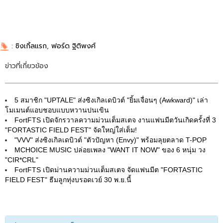
:
ซิงเกิ้ลแรก
,
ฟอร์ด ฐิติพงศ์
ข่าวที่เกี่ยวข้อง
5 สมาชิก "UPTALE" ส่งซิงเกิลเดบิวต์ "ยิ้มเจื่อนๆ (Awkward)" เล่า
โมเมนต์แอบชอบแบบหวานปนเขิน
FortFTS เปิดจักรวาลความม่วนเต็มสเตจ งานแฟนมีตวันเกิดครั้งที่ 3
"FORTASTIC FIELD FEST" จัดใหญ่ใส่เต็ม!
"VVV" ส่งซิงเกิลเดบิวต์ "ตัวปัญหา (Envy)" พร้อมลุยตลาด T-POP
MCHOICE MUSIC ปล่อยเพลง "WANT IT NOW" ของ 6 หนุ่ม วง
"CIR*CRL"
FortFTS เปิดม่านความม่วนเต็มสเตจ จัดแฟนมีต "FORTASTIC
FIELD FEST" ธีมลูกทุ่งบรอดเวย์ 30 พ.ย.นี้