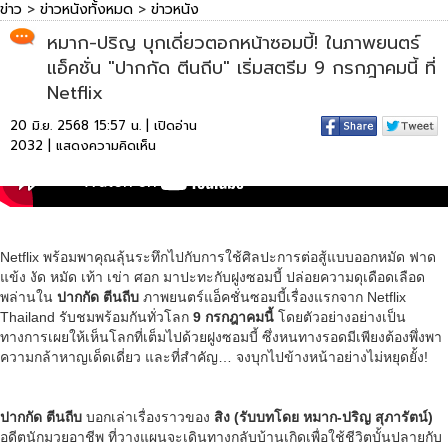
ข่าว
>
ข่าวหนังทั้งหมด
>
ข่าวหนัง
หมาก-ปริญ บุกเดี่ยวตอกหน้าซอมบี้! ในภาพยนตร์
แอ็คชั่น "ปากกัด ตีนถีบ" เริ่มสตรีม 9 กรกฎาคมนี้ ที่
Netflix
20 มิ.ย. 2568 15:57 น. | เปิดอ่าน
2032 |
แสดงความคิดเห็น
Netflix พร้อมพาคุณลุ้นระทึกไปกับการใช้ศิลปะการต่อสู้แบบออกหมัด ฟาด
แข้ง งัด หมัด เท้า เข่า ศอก มาปะทะกับฝูงซอมบี้ ปล่อยความดุเดือดเลือด
พล่านใน
ปากกัด ตีนถีบ
ภาพยนตร์แอ็คชั่นซอมบี้เรื่องแรกจาก Netflix
Thailand รับชมพร้อมกันทั่วโลก
9 กรกฎาคมนี้
โดยตัวอย่างอย่างเป็น
ทางการเผยให้เห็นโลกที่เต็มไปด้วยฝูงซอมบี้ ซึ่งหนทางรอดมีเพียงต้องพึ่งพา
ความกล้าหาญเด็ดเดี่ยว และที่สำคัญ… จงบุกไปข้างหน้าอย่างไม่หยุดยั้ง!
ปากกัด ตีนถีบ
บอกเล่าเรื่องราวของ
สิง (รับบทโดย หมาก-ปริญ สุภารัตน์)
อดีตนักมวยอาชีพ ที่วางแผนจะเดินทางกลับบ้านเกิดเพื่อใช้ชีวิตบั้นปลายกับ