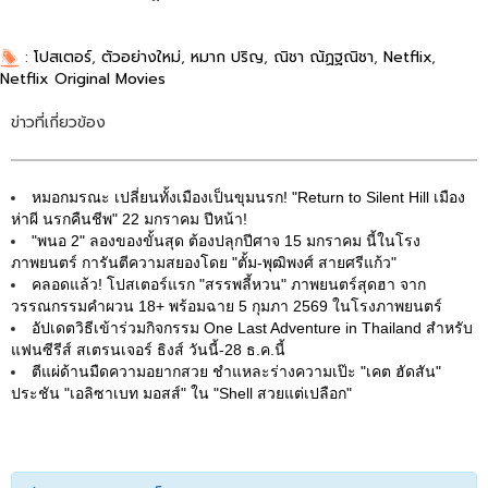
:
โปสเตอร์
,
ตัวอย่างใหม่
,
หมาก ปริญ
,
ณิชา ณัฏฐณิชา
,
Netflix
,
Netflix Original Movies
ข่าวที่เกี่ยวข้อง
หมอกมรณะ เปลี่ยนทั้งเมืองเป็นขุมนรก! "Return to Silent Hill เมือง
ห่าผี นรกคืนชีพ" 22 มกราคม ปีหน้า!
"พนอ 2" ลองของขั้นสุด ต้องปลุกปีศาจ 15 มกราคม นี้ในโรง
ภาพยนตร์ การันตีความสยองโดย "ตั้ม-พุฒิพงศ์ สายศรีแก้ว"
คลอดแล้ว! โปสเตอร์แรก "สรรพลี้หวน" ภาพยนตร์สุดฮา จาก
วรรณกรรมคำผวน 18+ พร้อมฉาย 5 กุมภา 2569 ในโรงภาพยนตร์
อัปเดตวิธีเข้าร่วมกิจกรรม One Last Adventure in Thailand สำหรับ
แฟนซีรีส์ สเตรนเจอร์ ธิงส์ วันนี้-28 ธ.ค.นี้
ตีแผ่ด้านมืดความอยากสวย ชำแหละร่างความเป๊ะ "เคต ฮัดสัน"
ประชัน "เอลิซาเบท มอสส์" ใน "Shell สวยแต่เปลือก"