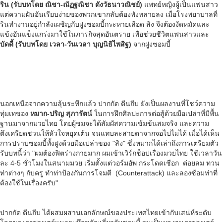
ริน (รับบทโดย ณิชา-ณัฏฐณิชา ดังวัธนาวณิชย์)
แพทย์หญิงผู้เป็นแฟนสาว
แต่ความฝันอันเรียบง่ายของพวกเขากลับต้องพังทลายลง เมื่อโรงพยาบาลที่
รินทำงานอยู่กำลังเผชิญกับฝูงซอมบี้กระหายเลือด สิง จึงต้องงัดหมัดและ
แข้งอันแข็งแกร่งมาใช้ในภารกิจสุดอันตราย เพื่อช่วยชีวิตแฟนสาวและ
บัดดี้ (รับบทโดย เวลา-วันเวลา บุญนิธิไพสิฐ)
จากฝูงซอมบี้
นอกเหนือจากความลุ้นระทึกแล้ว ปากกัด ตีนถีบ ยังเป็นผลงานที่โชว์ความ
ทุ่มเทของ
หมาก-ปริญ สุภารัตน์
ในการฝึกศิลปะการต่อสู้ด้วยมือเปล่าที่มีพื้น
ฐานมาจากมวยไทย โดยผู้ชมจะได้สัมผัสความเข้มข้นสมจริง และความ
ตึงเครียดชวนให้หัวใจหยุดเต้น จนแทบละสายตาจากจอไปไม่ได้ เมื่อได้เห็น
การปราบซอมบี้ทั้งฝูงด้วยมือเปล่าของ "สิง" ซึ่งหมากได้เล่าถึงการเตรียมตัว
รับบทนี้ว่า "ผมต้องฟิตร่างกายมาก ผมเข้าเวิร์กช็อปเรื่องมวยไทย ใช้เวลาวัน
ละ 4-5 ชั่วโมงในสนามมวย เริ่มตั้งแต่วอร์มอัพ กระโดดเชือก ต่อยลม ทวน
ท่าต่างๆ กับครู ทำท่าป้องกันการโจมตี (Counterattack) และลองซ้อมท่าที่
ต้องใช้ในเรื่องครับ"
ปากกัด ตีนถีบ ได้ผสมผสานเอกลักษณ์ของประเทศไทยเข้ากับเสน่ห์ระดับ