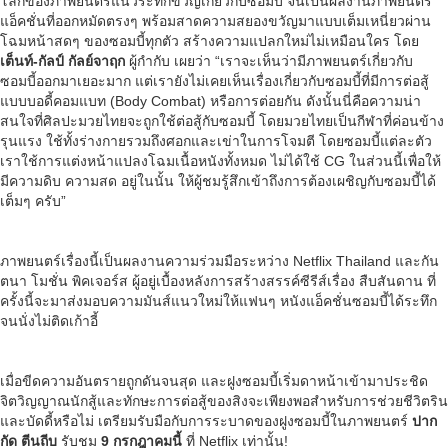
โลกของภาพยนตร์แนวระทึกขวัญเกี่ยวกับซอมบี้ จนเป็นผลงานภาพยนตร์
แอ็คชั่นที่ออกหมัดตรงๆ พร้อมสาดความสยองขวัญมาแบบเต็มเหนี่ยวผ่าน
โฉมหน้าสดๆ ของซอมบี้ทุกตัว สร้างความแปลกใหม่ไม่เหมือนใคร โดย
เต็นท์-กัลป์ กัลย์จาฤก
ผู้กำกับ เผยว่า “เราจะเห็นว่ามีภาพยนตร์เกี่ยวกับ
ซอมบี้ออกมาเยอะมาก แต่เรายังไม่เคยเห็นเรื่องเกี่ยวกับซอมบี้ที่มีการต่อสู้
แบบบอดี้คอมแบท (Body Combat) หรือการต่อยกัน ดังนั้นนี่คือความน่า
สนใจที่ศิลปะมวยไทยจะถูกใช้ต่อสู้กับซอมบี้ โดยมวยไทยเป็นกีฬาที่ค่อนข้าง
รุนแรง ใช้ทั้งร่างกายรวมถึงศอกและเข่าในการโจมตี โดยซอมบี้แต่ละตัว
เราใช้การแต่งหน้าแปลงโฉมเนื้อหนังทั้งหมด ไม่ได้ใช้ CG ในส่วนนี้เพื่อให้
มีความดิบ ความสด อยู่ในนั้น ให้ผู้ชมรู้สึกเข้าถึงการต้องเผชิญกับซอมบี้ได้
เต็มๆ ครับ”
ภาพยนตร์เรื่องนี้เป็นผลงานความร่วมมือระหว่าง Netflix Thailand และกัน
ตนา โมชั่น พิคเจอร์ส ผู้อยู่เบื้องหลังการสร้างสรรค์ซีรีส์เรื่อง สืบสันดาน ที่
ครั้งนี้จะมาส่งมอบความมันส์แนวใหม่ให้แฟนๆ หนังแอ็คชั่นซอมบี้ได้ระทึก
จนนั่งไม่ติดเก้าอี้
เมื่อขีดความอันตรายถูกดันจนสุด และฝูงซอมบี้เริ่มดาหน้าเข้ามาประชิด
จิตวิญญาณนักสู้และทักษะการต่อสู้ของสิงจะเพียงพอสำหรับการช่วยชีวิตริน
และบัดดี้หรือไม่ เตรียมรับมือกับการระบาดของฝูงซอมบี้ในภาพยนตร์
ปาก
กัด ตีนถีบ
รับชม
9 กรกฎาคมนี้
ที่ Netflix เท่านั้น!