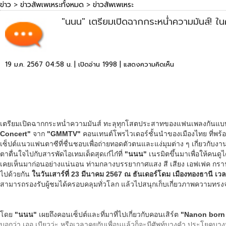
ข่าว
>
ข่าวสัพเพเหระทั้งหมด
>
ข่าวสัพเพเหระ
"นนน" เตรียมเปิดฉากกระหน่ำความมันส์! ใ
19 ม.ค. 2567 04:58 น. | เปิดอ่าน 1998 |
แสดงความคิดเห็น
เตรียมเปิดฉากกระหน่ำความมันส์ ทะลุทุกโสตประสาทของแฟนเพลงกันแบบเต็ม
Concert"
จาก
"
GMMTV"
คอนเทนต์โพรไวเดอร์ชั้นนำของเมืองไทย ที่พร้อ
เซ็ปต์แนวแฟนตาซีที่ชื่นชอบเพื่อถ่ายทอดตัวตนและแง่มุมต่าง ๆ เกี่ยวกับงา
ตาตื่นใจไปกับสารพัดไอเทมเด็ดสุดเก๋ไก๋ที่
"นนน"
เนรมิตขึ้นมาเพื่อให้คนด
เคยเห็นมาก่อนอย่างแน่นอน ท่ามกลางบรรยากาศแสง สี เสียง เอฟเฟค กร
ไปด้วยกัน
ในวันเสาร์ที่ 23 มีนาคม
2567 ณ ธันเดอร์โดม เมืองทองธานี เวล
สามารถรองรับผู้ชมได้ครอบคลุมทั่วโลก แล้วไปสนุกเก็บเกี่ยวภาพความทรงจำ
โดย
"นนน"
เผยถึงคอนเซ็ปต์และที่มาที่ไปเกี่ยวกับคอนเสิร์ต
"Nanon born 
บอกว่า เออ เบียวว่ะ หรือเวลาคุยกับเพื่อนแล้วก็จะมีศัพท์บางคำ ประโยคบางปร