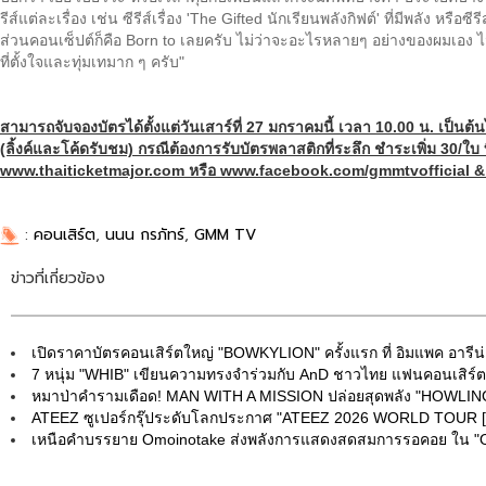
รีส์แต่ละเรื่อง เช่น ซีรีส์เรื่อง 'The Gifted นักเรียนพลังกิฟต์' ที่มีพลัง หรื
ส่วนคอนเซ็ปต์ก็คือ Born to เลยครับ ไม่ว่าจะอะไรหลายๆ อย่างของผมเอง ไ
ที่ตั้งใจและทุ่มเทมาก ๆ ครับ"
สามารถจับจองบัตรได้ตั้งแต่วันเสาร์ที่ 27 มกราคมนี้ เวลา 10.00 น. เป็นต้
(ลิ้งค์และโค้ดรับชม) กรณีต้องการรับบัตรพลาสติกที่ระลึก ชำระเพิ่ม 30/ใบ 
www.thaiticketmajor.com
หรือ www.facebook.com/gmmtvofficial 
:
คอนเสิร์ต
,
นนน กรภัทร์
,
GMM TV
ข่าวที่เกี่ยวข้อง
เปิดราคาบัตรคอนเสิร์ตใหญ่ "BOWKYLION" ครั้งแรก ที่ อิมแพค อารีน่
7 หนุ่ม "WHIB" เขียนความทรงจำร่วมกับ AnD ชาวไทย แฟนคอนเสิร์ตคร
หมาป่าคำรามเดือด! MAN WITH A MISSION ปล่อยสุดพลัง "HOWL
ATEEZ ซูเปอร์กรุ๊ประดับโลกประกาศ "ATEEZ 2026 WORLD TOUR 
เหนือคำบรรยาย Omoinotake ส่งพลังการแสดงสดสมการรอคอย ใน "Om