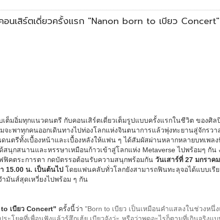
นคอนเสิร์ตเดี่ยวครั้งแรก "Nanon born to เบียว Concert"
อิ่มทุกแนวดนตรี กับคอนเสิร์ตเดี่ยวเต็มรูปแบบครั้งแรกในชีวิต ของศิล
มจะพาทุกคนออกเดินทางไปท่องโลกแห่งจินตนาการแล้วพุ่งทะยานสู่จักรวาลแห
นดนตรีทั้งเบื้องหน้าและเบื้องหลังให้แฟน ๆ ได้สัมผัสผ่านหลากหลายบทเพลงท
ูได้สนุกสนานและหรรษาเหมือนก้าวเข้าสู่โลกแห่ง Metaverse ไปพร้อมๆ กัน 
าฟฟิคตระการตา กดบัตรรอต้อนรับความสนุกพร้อมกัน
วันเสาร์ที่ 27 มกราคม
า 15.00 น. เป็นต้นไป
โดยแฟนคลับทั่วโลกยังสามารถฟินทะลุจอได้แบบเรีย
มันส์สุดเหวี่ยงไปพร้อม ๆ กัน
to เบียว Concert"
ครั้งนี้ว่า
"Born to เบียว เป็นเหมือนคำแสลงในช่วงหนึ่งเว
ะโยคที่เพื่อนฟังแล้วรู้สึกเฮ้ย เบียวจังว่ะ หรือว่าพูดอะไรก็ตามที่เกินจริ