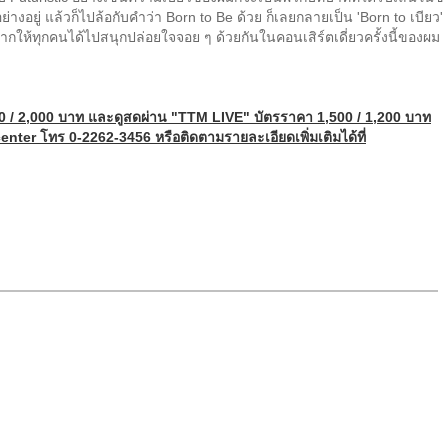
บางอย่างอยู่ แล้วก็ไปล้อกับคำว่า Born to Be ด้วย ก็เลยกลายเป็น 'Born to เบียว'
ให้ทุกคนได้ไปสนุกปล่อยใจจอย ๆ ด้วยกันในคอนเสิร์ตเดี่ยวครั้งนี้ของผม
000 / 2,000 บาท และดูสดผ่าน "
TTM LIVE"
บัตรราคา
1,500 / 1,200 บาท
center
โทร 0-2262-3456 หรือติดตามรายละเอียดเพิ่มเติมได้ที่