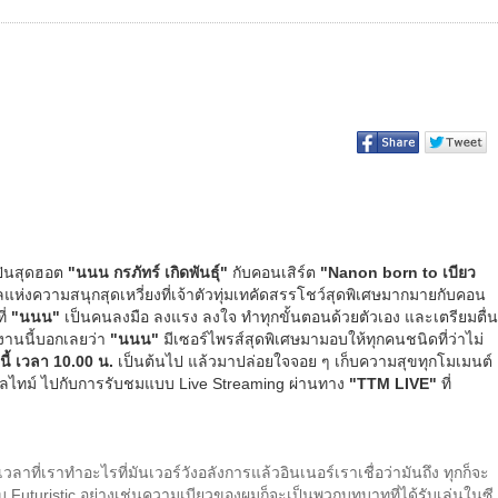
ปินสุดฮอต
"
นนน
กรภัทร์ เกิดพันธุ์"
กับคอนเสิร์ต
"
Nanon born to
เบียว
่งความสนุกสุดเหวี่ยงที่เจ้าตัวทุ่มเทคัดสรรโชว์สุดพิเศษมากมายกับคอน
ี่
"นนน"
เป็นคนลงมือ ลงแรง ลงใจ ทำทุกขั้นตอนด้วยตัวเอง และเตรียมตื่น
งานนี้บอกเลยว่า
"นนน"
มีเซอร์ไพรส์สุดพิเศษมามอบให้ทุกคนชนิดที่ว่าไม่
นี้ เวลา 10.00 น.
เป็นต้นไป แล้วมาปล่อยใจจอย ๆ เก็บความสุขทุกโมเมนต์
ลไทม์ ไปกับการรับชมแบบ Live Streaming ผ่านทาง
"
TTM LIVE"
ที่
ลาที่เราทำอะไรที่มันเวอร์วังอลังการแล้วอินเนอร์เราเชื่อว่ามันถึง ทุกก็จะ
งแบบ Futuristic อย่างเช่นความเบียวของผมก็จะเป็นพวกบทบาทที่ได้รับเล่นในซี