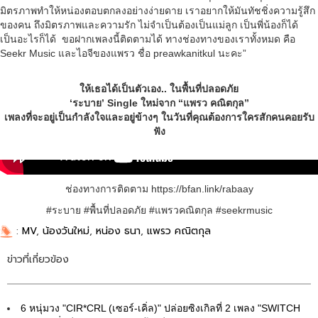
มิตรภาพทำให้หน่องตอบตกลงอย่างง่ายดาย เราอยากให้มันทัชชิ่งความรู้สึก
ของคน ถึงมิตรภาพและความรัก ไม่จำเป็นต้องเป็นแม่ลูก เป็นพี่น้องก็ได้
เป็นอะไรก็ได้ ขอฝากเพลงนี้ติดตามได้ ทางช่องทางของเราทั้งหมด คือ
Seekr Music และไอจีของแพรว ชื่อ preawkanitkul นะคะ”
ให้เธอได้เป็นตัวเอง.. ในพื้นที่ปลอดภัย
‘ระบาย’ Single ใหม่จาก “แพรว คณิตกุล”
เพลงที่จะอยู่เป็นกำลังใจและอยู่ข้างๆ ในวันที่คุณต้องการใครสักคนคอยรับ
ฟัง
ช่องทางการติดตาม https://bfan.link/rabaay
#ระบาย #พื้นที่ปลอดภัย #แพรวคณิตกุล #seekrmusic
:
MV
,
น้องวันใหม่
,
หน่อง ธนา
,
แพรว คณิตกุล
ข่าวที่เกี่ยวข้อง
6 หนุ่มวง "CIR*CRL (เซอร์-เคิ่ล)" ปล่อยซิงเกิลที่ 2 เพลง "SWITCH