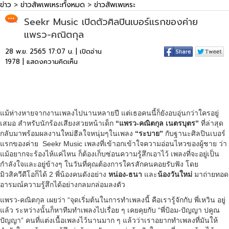
ข่าว
>
ข่าวสัพเพเหระทั้งหมด
>
ข่าวสัพเพเหระ
Seekr Music เปิดตัวศิลปินเบอร์เเรกของค่าย
แพรว-คณิตกุล
28 พ.ย. 2565 17:07 น. | เปิดอ่าน
1978 |
แสดงความคิดเห็น
แม้ห่างหายจากงานเพลงไปนานหลายปี แต่เธอคนนี้ก็ยังอบอุ่นกว่าใครอยู่
เสมอ สำหรับนักร้องเสียงสวยหน้าเด็ก
“แพรว-คณิตกุล เนตรบุตร”
ที่ล่าสุด
กลับมาพร้อมผลงานใหม่ฮีลใจหนุ่มๆในเพลง
“ระบาย”
กับฐานะศิลปินเบอร์
แรกของค่าย Seekr Music เพลงที่เข้าอกเข้าใจความอ่อนไหวของผู้ชาย ว่า
แม้อยากจะร้องไห้แค่ไหน ก็ต้องเก็บซ่อนความรู้สึกเอาไว้ เพลงที่จะอยู่เป็น
กำลังใจและอยู่ข้างๆ ในวันที่คุณต้องการใครสักคนคอยรับฟัง โดย
มิวสิควีดีโอก็ได้ 2 พี่น้องคนดังอย่าง
หน่อง-ธนา
และ
น้องวันใหม่
มาถ่ายทอด
อารมณ์ความรู้สึกได้อย่างกลมกล่อมลงตัว
แพรว-คณิตกุล เผยว่า “จุดเริ่มต้นในการทำเพลงนี้ คือเรารู้จักกับ พี่เหวิน อยู่
แล้ว ระหว่างนั้นก็หาทีมทำเพลงไปเรื่อย ๆ เคยคุยกับ “พี่ป้อม-ปัญญา ปคูณ
ปัญญา” คนที่แต่งเนื้อเพลงไว้นานมาก ๆ แล้วว่าเราอยากทำเพลงที่มันให้