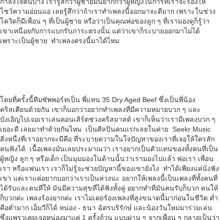
กำลังใจคนบ้าง เรารู้สึกว่าผู้ชายมันยากกว่าผู้หญิงในการที่เราจะร้องไห้
โชว์ความอ่อนแอ เลยรู้สึกว่าถ้าเราทำเพลงนี้ออกมาจะดีมาก เพราะในช่วง
โควิดก็มีเพื่อน ๆ ที่เป็นผู้ชาย หรือว่าเป็นคุณพ่อของลูก ๆ ที่เรามองดูก็รู้ว่า
เขาเหนื่อยกับการแบกรับภาระตรงนั้น แต่ว่าเขาก็ระบายออกมาไม่ได้
เพราะเป็นผู้ชาย ทำเพลงตรงนี้มาได้ไหม
โดยที่ครั้งนี้ทีมซัพพอร์ทเป็น พี่แทน 35 Dry Aged Beef ซึ่งเป็นพี่น้อง
คริสเตียนด้วยกัน เขาก็บอกว่าอยากทำเพลงที่มีความหมายบวก ๆ และ
บังเอิญไปเจอเราเล่นคอนเสิร์ตช่วงคริสมาสต์ เขาก็เห็นว่าเรามีเพลงบวก ๆ
เยอะดี เลยมาทำด้วยกันไหม เป็นศิลปินคนแรกเลยในค่าย Seekr Music
สิ่งหนึ่งที่เราอยากจะมีคือ ที่ระบายความในใจปัญหาของเราที่เจอให้ใครสัก
คนฟังได้ เนื้อเพลงมันเลยประมาณว่า เราอยากเป็นตัวแทนของทั้งคนที่เป็น
ผู้หญิง ลูก ๆ หรือเด็ก เป็นมุมมองในด้านนั้นว่าเรามองไปแล้ว พ่อเรา เพื่อน
เรา หรือแฟนเรา เราก็ไม่รู้จะช่วยปัญหานี้ของเขายังไง ทำได้เพียงแค่นั่งฟัง
เขา แต่เราแค่อยากบอกว่าเราเป็นห่วงนะ อยากให้เพลงนี้เป็นเพลงที่ทั้งคนที่
ได้รับและคนที่ให้ มันมีความสุขที่ได้ฟังทั้งคู่ อยากทำที่มันคนรับก็บวก คนให้
ก็บวกค่ะ เพลงร้องยากค่ะ เราไม่เคยร้องเพลงที่สูงขนาดนี้มาก่อนในชีวิต ต่ำ
คือต่ำมาก เอ็มวีก็ได้ หน่อง - ธนา ฉัตรบริรักษ์ และน้องวันใหม่มาร่วมเล่น
ซึ่งแพรวเคยเจอหน่องมาแค่ 1 ครั้งถ้วน แบบผ่าน ๆ จากเพื่อน ๆ กลายเป็นว่า