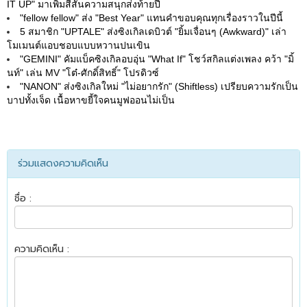
IT UP" มาเพิ่มสีสันความสนุกส่งท้ายปี
"fellow fellow" ส่ง "Best Year" แทนคำขอบคุณทุกเรื่องราวในปีนี้
5 สมาชิก "UPTALE" ส่งซิงเกิลเดบิวต์ "ยิ้มเจื่อนๆ (Awkward)" เล่า
โมเมนต์แอบชอบแบบหวานปนเขิน
"GEMINI" คัมแบ็คซิงเกิลอบอุ่น "What If" โชว์สกิลแต่งเพลง คว้า "มิ้
นท์" เล่น MV "โต๋-ศักดิ์สิทธิ์" โปรดิวซ์
"NANON" ส่งซิงเกิลใหม่ "ไม่อยากรัก" (Shiftless) เปรียบความรักเป็น
บาปทั้งเจ็ด เนื้อหาขยี้ใจคนมูฟออนไม่เป็น
ร่วมแสดงความคิดเห็น
ชื่อ :
ความคิดเห็น :