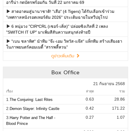
อารีน่า กดบัตรพร้อมกัน วันที่ 22 มกราคม 69
สาดอาคมสู่นานาชาติ! "เสือ" (4 Tigers) ได้รับเลือกเข้าร่วม
"เทศกาลหนังรอตเทอร์ดัม 2026" ประเดิมฉายในทวีปยุโรป
6 หนุ่มวง "CIR*CRL (เซอร์-เคิ่ล)" ปล่อยซิงเกิลที่ 2 เพลง
"SWITCH IT UP" มาเพิ่มสีสันความสนุกส่งท้ายปี
"เบน ชลาทิศ" นำทีม "จ๊ะ-เอม วิทวัส-แจ๊ส" แท็กทีม สร้างเสียงฮา
ในภาพยนตร์คอมเมดี้ "สรรพลี้หวน"
ดูข่าวเพิ่มเติม
Box Office
21 กันยายน 2568
เรื่อง
ล่าสุด
รวม
0.63
28.86
1.
The Conjuring: Last Rites
0.42
171.22
2.
Demon Slayer: Infinity Castle
0.27
1.07
3.
Harry Potter and The Half -
Blood Prince