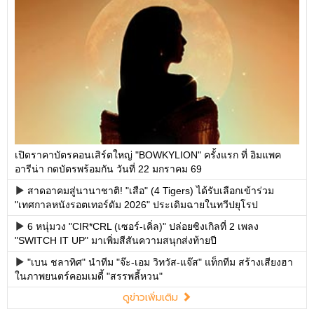
เปิดราคาบัตรคอนเสิร์ตใหญ่ "BOWKYLION" ครั้งแรก ที่ อิมแพค
อารีน่า กดบัตรพร้อมกัน วันที่ 22 มกราคม 69
สาดอาคมสู่นานาชาติ! "เสือ" (4 Tigers) ได้รับเลือกเข้าร่วม
"เทศกาลหนังรอตเทอร์ดัม 2026" ประเดิมฉายในทวีปยุโรป
6 หนุ่มวง "CIR*CRL (เซอร์-เคิ่ล)" ปล่อยซิงเกิลที่ 2 เพลง
"SWITCH IT UP" มาเพิ่มสีสันความสนุกส่งท้ายปี
"เบน ชลาทิศ" นำทีม "จ๊ะ-เอม วิทวัส-แจ๊ส" แท็กทีม สร้างเสียงฮา
ในภาพยนตร์คอมเมดี้ "สรรพลี้หวน"
ดูข่าวเพิ่มเติม