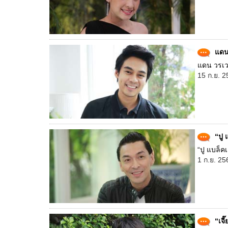
แดน 
แดน วรเวช
15 ก.ย. 2
“ปู 
“ปู แบล็คเ
1 ก.ย. 25
“เจี