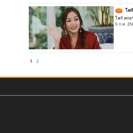
โฟร์
โฟร์ ศกลร
5 ก.ค. 25
1
2