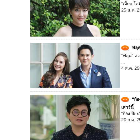
“เจี๊ยบ โส
25 ส.ค. 2
ฟลุค
“ฟลุค” ควง
...
4 ส.ค. 25
“ก้อ
เสาร์นี้
“ก้อง ปิย
20 ก.ค. 2