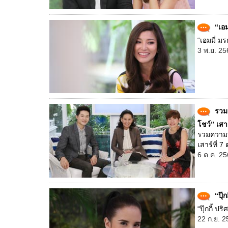
“เอม
“เอมมี่ ม
3 พ.ย. 25
รวม
โชว์” เสาร
รวมความป
เสาร์ที่ 7 
6 ต.ค. 25
“ปุ๊
“ปุ๊กกี้ ป
22 ก.ย. 2