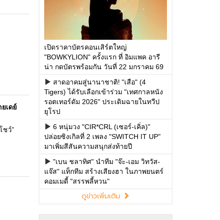
เปิดราคาบัตรคอนเสิร์ตใหญ่
"BOWKYLION" ครั้งแรก ที่ อิมแพค อารี
น่า กดบัตรพร้อมกัน วันที่ 22 มกราคม 69
สาดอาคมสู่นานาชาติ! "เสือ" (4
Tigers) ได้รับเลือกเข้าร่วม "เทศกาลหนัง
รอตเทอร์ดัม 2026" ประเดิมฉายในทวีป
ยเดย์
ยุโรป
6 หนุ่มวง "CIR*CRL (เซอร์-เคิ่ล)"
โชว์”
ปล่อยซิงเกิลที่ 2 เพลง "SWITCH IT UP"
มาเพิ่มสีสันความสนุกส่งท้ายปี
"เบน ชลาทิศ" นำทีม "จ๊ะ-เอม วิทวัส-
แจ๊ส" แท็กทีม สร้างเสียงฮา ในภาพยนตร์
คอมเมดี้ "สรรพลี้หวน"
ดูข่าวเพิ่มเติม