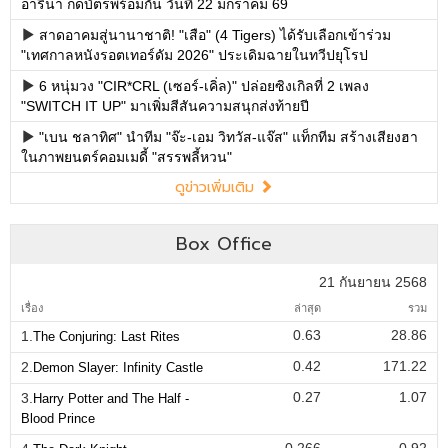
อารีน่า กดบัตรพร้อมกัน วันที่ 22 มกราคม 69
สาดอาคมสู่นานาชาติ! "เสือ" (4 Tigers) ได้รับเลือกเข้าร่วม
"เทศกาลหนังรอตเทอร์ดัม 2026" ประเดิมฉายในทวีปยุโรป
6 หนุ่มวง "CIR*CRL (เซอร์-เคิ่ล)" ปล่อยซิงเกิลที่ 2 เพลง
"SWITCH IT UP" มาเพิ่มสีสันความสนุกส่งท้ายปี
"เบน ชลาทิศ" นำทีม "จ๊ะ-เอม วิทวัส-แจ๊ส" แท็กทีม สร้างเสียงฮา
ในภาพยนตร์คอมเมดี้ "สรรพลี้หวน"
ดูข่าวเพิ่มเติม
Box Office
21 กันยายน 2568
เรื่อง
ล่าสุด
รวม
0.63
28.86
1.
The Conjuring: Last Rites
0.42
171.22
2.
Demon Slayer: Infinity Castle
0.27
1.07
3.
Harry Potter and The Half -
Blood Prince
0.266
0.92