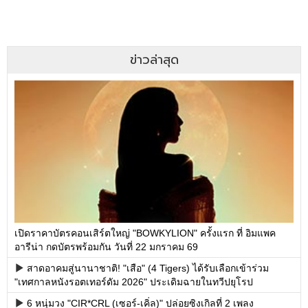
ข่าวล่าสุด
เปิดราคาบัตรคอนเสิร์ตใหญ่ "BOWKYLION" ครั้งแรก ที่ อิมแพค
อารีน่า กดบัตรพร้อมกัน วันที่ 22 มกราคม 69
สาดอาคมสู่นานาชาติ! "เสือ" (4 Tigers) ได้รับเลือกเข้าร่วม
"เทศกาลหนังรอตเทอร์ดัม 2026" ประเดิมฉายในทวีปยุโรป
6 หนุ่มวง "CIR*CRL (เซอร์-เคิ่ล)" ปล่อยซิงเกิลที่ 2 เพลง