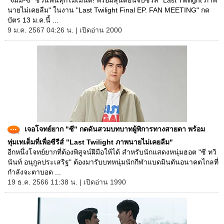
"จิมมี่-ซี" ชวนฟินทุกโมเมนต์! พร้อมลุ้นตอนจบซีรีส์ "Last Twilight ภาพ
นายไม่เคยลืม" ในงาน "Last Twilight Final EP. FAN MEETING" กด
บัตร 13 ม.ค.นี้ ...
9 ม.ค. 2567 04:26 น. | เปิดอ่าน 2000
เจอโจทย์ยาก "ซี" กดดันสวมบทบาทผู้พิการทางสายตา พร้อม
ทุ่มเทเต็มที่เพื่อซีรีส์ "Last Twilight ภาพนายไม่เคยลืม"
อีกหนึ่งโจทย์ยากที่ต้องพิสูจน์ฝีมือให้ได้ สำหรับนักแสดงหนุ่มฮอต "ซี ทวิ
นันท์ อนุกูลประเสริฐ" ต้องมารับบทหนุ่มนักกีฬาแบดมินตันอนาคตไกลที่
กำลังจะตาบอด ...
19 ธ.ค. 2566 11:38 น. | เปิดอ่าน 1990