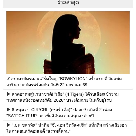
ข่าวล่าสุด
เปิดราคาบัตรคอนเสิร์ตใหญ่ "BOWKYLION" ครั้งแรก ที่ อิมแพค
อารีน่า กดบัตรพร้อมกัน วันที่ 22 มกราคม 69
สาดอาคมสู่นานาชาติ! "เสือ" (4 Tigers) ได้รับเลือกเข้าร่วม
"เทศกาลหนังรอตเทอร์ดัม 2026" ประเดิมฉายในทวีปยุโรป
6 หนุ่มวง "CIR*CRL (เซอร์-เคิ่ล)" ปล่อยซิงเกิลที่ 2 เพลง
"SWITCH IT UP" มาเพิ่มสีสันความสนุกส่งท้ายปี
"เบน ชลาทิศ" นำทีม "จ๊ะ-เอม วิทวัส-แจ๊ส" แท็กทีม สร้างเสียงฮา
ในภาพยนตร์คอมเมดี้ "สรรพลี้หวน"