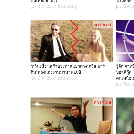
คนเหล็กล่านรก
ปรับลุกส์ 
[27 มี.ค. 2557 อ่าน 2015]
[27 มี.ค.
ดาราเทศ
“กวินเน็ธ”เศร้าประกาศแยกทาง”คริส มาร์
รู้จัก คาท
ติน”หลังแต่งงานมานาน10ปี
บอลลิวู้
[26 มี.ค. 2557 อ่าน 2037]
คนเหนือเ
[26 มี.ค.
ดาราไทย