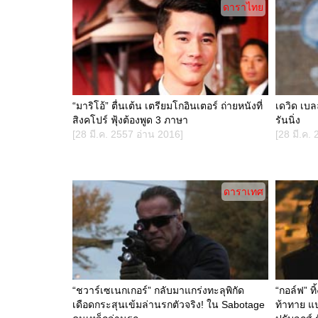
ดาราไทย
“มาริโอ้” ตื่นเต้น เตรียมโกอินเตอร์ ถ่ายหนังที่
เดวิด เบล
สิงคโปร์ ฟุ้งต้องพูด 3 ภาษา
รันนิ่ง
[28 มี.ค. 2557 อ่าน 2016]
[28 มี.ค.
ดาราเทศ
“ชวาร์เซเนกเกอร์” กลับมาแกร่งทะลุพิกัด
“กอล์ฟ” ทิ
เดือดกระสุนเข้มล่านรกตัวจริง! ใน Sabotage
ท้าทาย แป