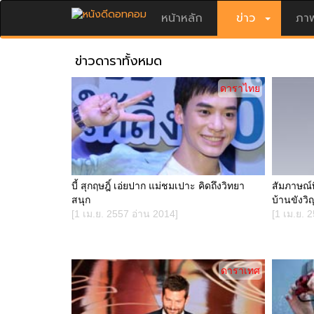
หน้าหลัก
ข่าว
ภาพ
ข่าวดาราทั้งหมด
ดาราไทย
บี้ สุกฤษฎิ์ เอ่ยปาก แม่ชมเปาะ คิดถึงวิทยา
สัมภาษณ์พ
สนุก
บ้านขังว
[1 เม.ย. 2557 อ่าน 2014]
[1 เม.ย. 
ดาราเทศ