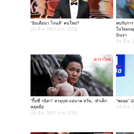
“อินเดียนา โจนส์” คนใหม่?
พบกับการ
[31 มี.ค. 2557 อ่าน 2029]
ในTeenage
นินจา
[31 มี.ค.
ดาราไทย
"กิ๊บซี่ วนิดา" สวมบท แม่นาค หวั่น...ทำเด็ก
“พลอย” ปลื
หลุดมือ
[28 มี.ค.
[31 มี.ค. 2557 อ่าน 2036]