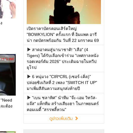
าง
เปิดราคาบัตรคอนเสิร์ตใหญ่
"BOWKYLION" ครั้งแรก ที่ อิมแพค อารี
น่า กดบัตรพร้อมกัน วันที่ 22 มกราคม 69
สาดอาคมสู่นานาชาติ! "เสือ" (4
Tigers) ได้รับเลือกเข้าร่วม "เทศกาลหนัง
าราเทศ
รอตเทอร์ดัม 2026" ประเดิมฉายในทวีป
ยุโรป
6 หนุ่มวง "CIR*CRL (เซอร์-เคิ่ล)"
ปล่อยซิงเกิลที่ 2 เพลง "SWITCH IT UP"
มาเพิ่มสีสันความสนุกส่งท้ายปี
"เบน ชลาทิศ" นำทีม "จ๊ะ-เอม วิทวัส-
 “Need
แจ๊ส" แท็กทีม สร้างเสียงฮา ในภาพยนตร์
ณจะต้อง
คอมเมดี้ "สรรพลี้หวน"
ดูข่าวเพิ่มเติม