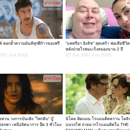
ดาราเทศ
ด
ล์ ตอกย้ำความมันส์ทุกฝีก้าวของฟรี
"แคทรียา อิงลิช" สุดเศร้า พ่อเสียชีวิ
หลังป่วยโรคมะเร็งสมองนาน 2 ปี
 2557 อ่าน 2031]
[27 มี.ค. 2557 อ่าน 2015]
ดาราไทย
ด
้งทวน วงการบันเทิง “ไพรดิบ” บู๊
นิโคล คิดแมน โรแมนติคหวาน โคลิน 
ลกตา เหนือจิตนาการ อึด 3 ชั่วโมง
บนรถไฟ ถ่ายฉากโรแมนติคใน THE