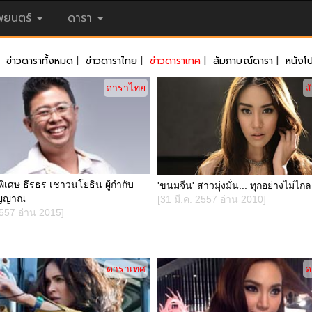
ยนตร์
ดารา
ข่าวดาราทั้งหมด
|
ข่าวดาราไทย
|
ข่าวดาราเทศ
|
สัมภาษณ์ดารา
|
หนังโ
ดาราไทย
ส
ิเศษ ธีรธร เชาวนโยธิน ผู้กำกับ
'ขนมจีน' สาวมุ่งมั่น... ทุกอย่างไม่ไกล
ิญญาณ
[31 มี.ค. 2557 อ่าน 2010]
2557 อ่าน 2015]
ดาราเทศ
ด