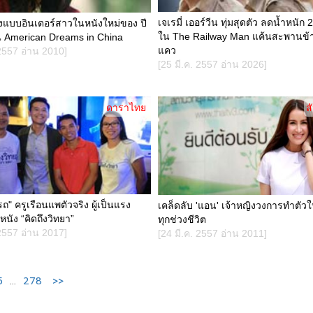
เจเรมี่ เออร์วีน ทุ่มสุดตัว ลดน้ำหนัก
างแบบอินเตอร์สาวในหนังใหม่ของ ปี
ใน The Railway Man แค้นสะพานข้า
น American Dreams in China
แคว
 2557 อ่าน 2010]
[25 มี.ค. 2557 อ่าน 2026]
ดาราไทย
ส
ถ" ครูเรือนแพตัวจริง ผู้เป็นแรง
เคล็ดลับ 'แอน' เจ้าหญิงวงการทำตัวให
นัง “คิดถึงวิทยา”
ทุกช่วงชีวิต
 2557 อ่าน 2017]
[24 มี.ค. 2557 อ่าน 2011]
5
...
278
>>