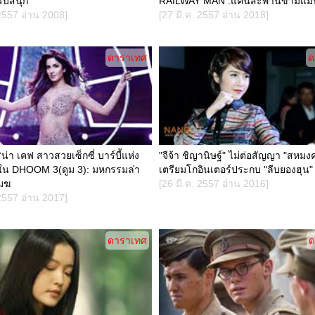
รับสนุก
RAILWAY MAN :แค้นสะพานข้ามแม่
 2557 อ่าน 2008]
[27 มี.ค. 2557 อ่าน 2018]
ดาราเทศ
ด
ริน่า เคฟ สาวสวยเซ็กซี่ บาร์บี้แห่ง
"จีจ้า ชิญานิษฐ์" ไม่ต่อสัญญา "สหมง
ด ใน DHOOM 3(ดูม 3): มหกรรมล่า
เตรียมโกอินเตอร์ประกบ "ลีบยองฮุน"
มฆ
[26 มี.ค. 2557 อ่าน 2016]
 2557 อ่าน 2017]
ดาราเทศ
ด