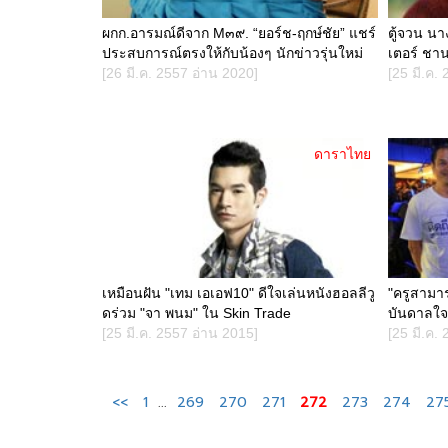
ผกก.อารมณ์ดีจาก M๓๙. “ยอร์ช-ฤกษ์ชัย” แชร์
ตู้จวน น
ประสบการณ์ตรงให้กับน้องๆ นักข่าวรุ่นใหม่
เตอร์ ชา
[26 มี.ค. 2557 อ่าน 2020]
[25 มี.ค.
ดาราไทย
เหมือนฝัน "เทม เอเอฟ10" ดีใจเล่นหนังฮอลลีวู
"ครูสามาร
ดร่วม "จา พนม" ใน Skin Trade
บันดาลใจห
[25 มี.ค. 2557 อ่าน 2015]
[25 มี.ค.
<<
1
...
269
270
271
272
273
274
27