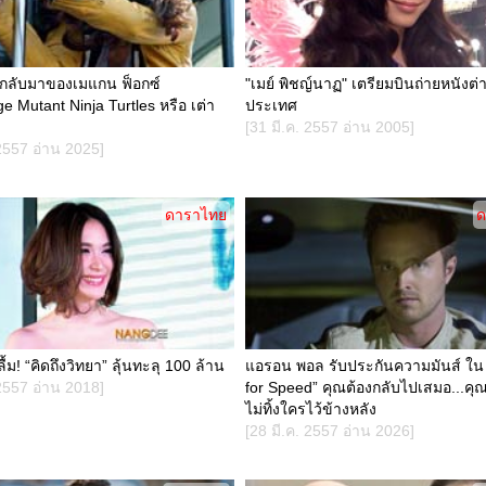
กลับมาของเมแกน ฟ็อกซ์
"เมย์ พิชญ์นาฏ" เตรียมบินถ่ายหนังต่
 Mutant Ninja Turtles หรือ เต่า
ประเทศ
[31 มี.ค. 2557 อ่าน 2005]
 2557 อ่าน 2025]
ดาราไทย
ด
้ม! “คิดถึงวิทยา” ลุ้นทะลุ 100 ล้าน
แอรอน พอล รับประกันความมันส์ ใน
 2557 อ่าน 2018]
for Speed” คุณต้องกลับไปเสมอ...คุ
ไม่ทิ้งใครไว้ข้างหลัง
[28 มี.ค. 2557 อ่าน 2026]