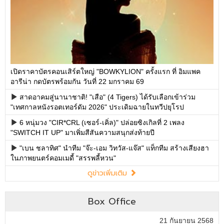
เปิดราคาบัตรคอนเสิร์ตใหญ่ "BOWKYLION" ครั้งแรก ที่ อิมแพค
อารีน่า กดบัตรพร้อมกัน วันที่ 22 มกราคม 69
สาดอาคมสู่นานาชาติ! "เสือ" (4 Tigers) ได้รับเลือกเข้าร่วม
"เทศกาลหนังรอตเทอร์ดัม 2026" ประเดิมฉายในทวีปยุโรป
6 หนุ่มวง "CIR*CRL (เซอร์-เคิ่ล)" ปล่อยซิงเกิลที่ 2 เพลง
"SWITCH IT UP" มาเพิ่มสีสันความสนุกส่งท้ายปี
"เบน ชลาทิศ" นำทีม "จ๊ะ-เอม วิทวัส-แจ๊ส" แท็กทีม สร้างเสียงฮา
ในภาพยนตร์คอมเมดี้ "สรรพลี้หวน"
ดูข่าวเพิ่มเติม
Box Office
21 กันยายน 2568