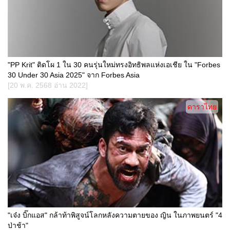
"PP Krit" ติดโผ 1 ใน 30 คนรุ่นใหม่ทรงอิทธิพลแห่งเอเชีย ใน "Forbes
30 Under 30 Asia 2025" จาก Forbes Asia
[20 พ.ค. 2568 อ่าน 2022]
ดาราไทย
"เจ๋ง บิ๊กแอส" กล้าท้าพิสูจน์โลกหลังความตายของ ญิน ในภาพยนตร์ "4
ป่าช้า"