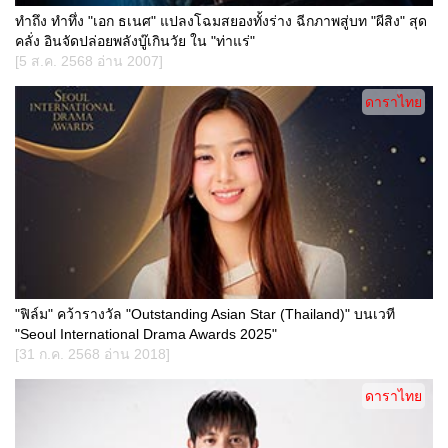
ทำถึง ทำทึ่ง "เอก ธเนศ" แปลงโฉมสยองทั้งร่าง ฉีกภาพสู่บท "ผีสิง" สุด
คลั่ง อินจัดปล่อยพลังบู๊เกินวัย ใน "ท่าแร่"
[5 ส.ค. 2568 อ่าน 2007]
ดาราไทย
"ฟิล์ม" คว้ารางวัล "Outstanding Asian Star (Thailand)" บนเวที
"Seoul International Drama Awards 2025"
[31 ก.ค. 2568 อ่าน 2018]
ดาราไทย