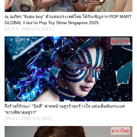
ณ ณภัทร "Kubo boy" ตัวแทนประเทศไทย ได้รับเชิญจาก POP MART
GLOBAL ร่วมงาน Pop Toy Show Singapore 2025
[25 ส.ค. 2568 อ่าน 2011]
ดาราไทย
ถึงร้ายก็รักนะ! "บิลลี่" ฟาดหน้าอสูรร้ายกร้าวใจ แต่งเต็มทันกระแส
"ดาบพิฆาตอสูรฯ"
[19 ส.ค. 2568 อ่าน 2009]
ดาราไทย