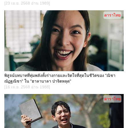
[23 เม.ย. 2568 อ่าน 1989]
ดาราไทย
พิสูจน์บทบาทที่ทุ่มพลังทั้งร่างกายและจิตใจที่สุดในชีวิตของ "ณิชา
ณัฏฐณิชา" ใน "ฮาลาบาลา ป่าจิตหลุด"
[16 เม.ย. 2568 อ่าน 1988]
ดาราไทย