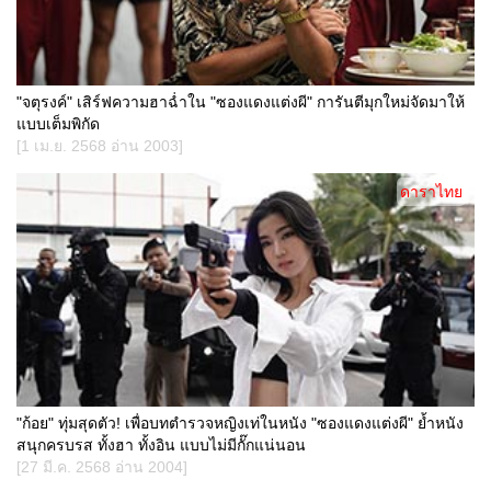
"จตุรงค์" เสิร์ฟความฮาฉ่ำใน "ซองแดงแต่งผี" การันตีมุกใหม่จัดมาให้
แบบเต็มพิกัด
[1 เม.ย. 2568 อ่าน 2003]
ดาราไทย
"ก้อย" ทุ่มสุดตัว! เพื่อบทตำรวจหญิงเท่ในหนัง "ซองแดงแต่งผี" ย้ำหนัง
สนุกครบรส ทั้งฮา ทั้งอิน แบบไม่มีกั๊กแน่นอน
[27 มี.ค. 2568 อ่าน 2004]