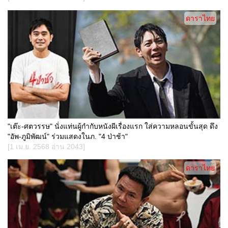
ดาราไทย
"เต๊ะ-ศตวรรษ" นั่งแท่นผู้กำกับหนังผีเรื่องแรก ใส่ความหลอนขั้นสุด ดึง
"อัพ-ภูมิพัฒน์" ร่วมแสดงในภ. "4 ป่าช้า"
[1 เม.ย. 2568 อ่าน 2043]
ดาราไทย