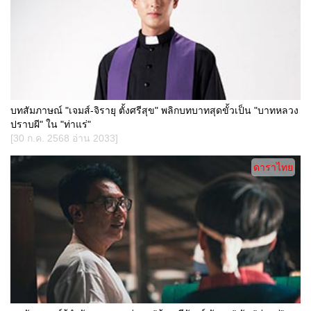
บทสัมภาษณ์ "เจมส์-จิรายุ ตั้งศรีสุข" พลิกบทบาทสุดขั้วเป็น "บาทหลวง
ปราบผี" ใน "ท่าแร่"
[30 ก.ค. 2568 อ่าน 2033]
ดาราไทย