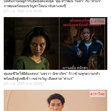
บทสัมภาษณ์ผู้กำกับสุดฮอตแห่งยุค "คุ้ย-ทวีวัฒน์ วันทา" กับ "ท่าแร่"
ภาพยนตร์สยองขวัญท่าใหม่น่าจับตาแห่งปี
[29 ก.ค. 2568 อ่าน 2018]
ดาราไทย
ทุ่มสุดชีวิตให้ผีต้องสยบ! "แพรวา ณิชาภัทร" ก้าวข้ามทุกความกลัว
พร้อมสิงสู่บทผีเข้า เขย่าขวัญ เลือดสาด "ท่าแร่"
[25 ก.ค. 2568 อ่าน 2008]
ดาราไทย