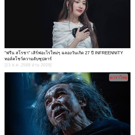
"ฟรีน สโรชา" เสิร์ฟอะไรใหม่ๆ ฉลองวันเกิด 27 ปี INFREENNITY
ทอล์คโชว์ความลับซุปตาร์
[13 ส.ค. 2568 อ่าน 2029]
ดาราไทย