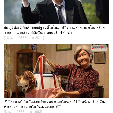
อัพ ภูมิพัฒน์ กับคำขออธิฐานที่ไม่ได้มาฟรี ความสยองของโลกหลังค
วามตายน่ากลัวว่าที่คิดในภาพยนตร์ "4 ป่าช้า"
[16 เม.ย. 2568 อ่าน 2011]
ดาราไทย
"ปุ๊ ปิยะมาศ" คืนบัลลังก์เจ้าแม่หนังตลกในรอบ 21 ปี พร้อมสร้างเสียง
หัวเราะฮากระจายใน "ซองแดงแต่งผี"
[8 เม.ย. 2568 อ่าน 1998]