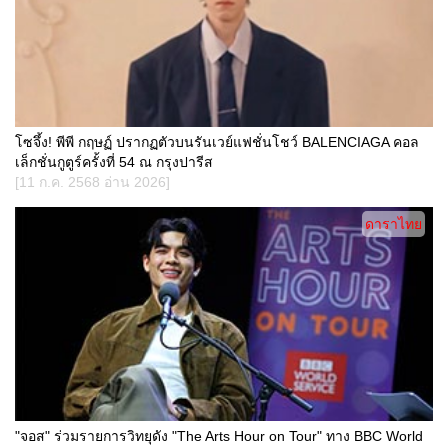
โซจึ้ง! พีพี กฤษฏ์ ปรากฏตัวบนรันเวย์แฟชั่นโชว์ BALENCIAGA คอล
เล็กชั่นกูตูร์ครั้งที่ 54 ณ กรุงปารีส
[11 ก.ค. 2568 อ่าน 2026]
ดาราไทย
"จอส" ร่วมรายการวิทยุดัง "The Arts Hour on Tour" ทาง BBC World