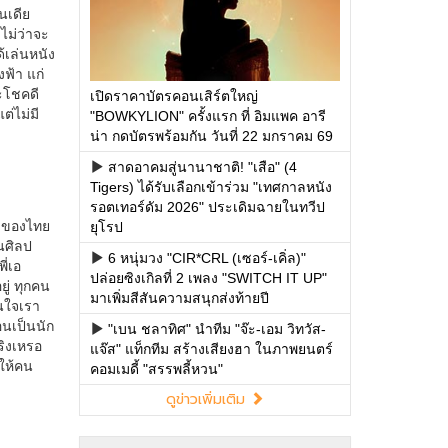
เปิดราคาบัตรคอนเสิร์ตใหญ่
"BOWKYLION" ครั้งแรก ที่ อิมแพค อารี
น่า กดบัตรพร้อมกัน วันที่ 22 มกราคม 69
สาดอาคมสู่นานาชาติ! "เสือ" (4
Tigers) ได้รับเลือกเข้าร่วม "เทศกาลหนัง
รอตเทอร์ดัม 2026" ประเดิมฉายในทวีป
ยุโรป
6 หนุ่มวง "CIR*CRL (เซอร์-เคิ่ล)"
ปล่อยซิงเกิลที่ 2 เพลง "SWITCH IT UP"
มาเพิ่มสีสันความสนุกส่งท้ายปี
"เบน ชลาทิศ" นำทีม "จ๊ะ-เอม วิทวัส-
แจ๊ส" แท็กทีม สร้างเสียงฮา ในภาพยนตร์
คอมเมดี้ "สรรพลี้หวน"
ดูข่าวเพิ่มเติม