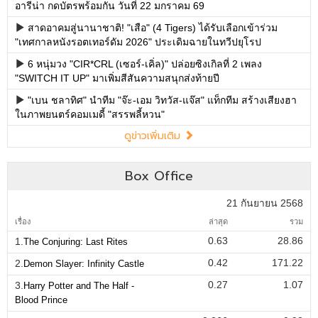
อารีน่า กดบัตรพร้อมกัน วันที่ 22 มกราคม 69
สาดอาคมสู่นานาชาติ! "เสือ" (4 Tigers) ได้รับเลือกเข้าร่วม
"เทศกาลหนังรอตเทอร์ดัม 2026" ประเดิมฉายในทวีปยุโรป
6 หนุ่มวง "CIR*CRL (เซอร์-เคิ่ล)" ปล่อยซิงเกิลที่ 2 เพลง
"SWITCH IT UP" มาเพิ่มสีสันความสนุกส่งท้ายปี
"เบน ชลาทิศ" นำทีม "จ๊ะ-เอม วิทวัส-แจ๊ส" แท็กทีม สร้างเสียงฮา
ในภาพยนตร์คอมเมดี้ "สรรพลี้หวน"
ดูข่าวเพิ่มเติม
Box Office
21 กันยายน 2568
เรื่อง
ล่าสุด
รวม
0.63
28.86
1.
The Conjuring: Last Rites
0.42
171.22
2.
Demon Slayer: Infinity Castle
0.27
1.07
3.
Harry Potter and The Half -
Blood Prince