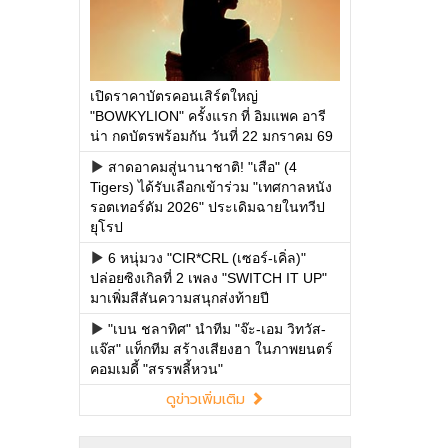
เปิดราคาบัตรคอนเสิร์ตใหญ่
"BOWKYLION" ครั้งแรก ที่ อิมแพค อารี
น่า กดบัตรพร้อมกัน วันที่ 22 มกราคม 69
สาดอาคมสู่นานาชาติ! "เสือ" (4
Tigers) ได้รับเลือกเข้าร่วม "เทศกาลหนัง
รอตเทอร์ดัม 2026" ประเดิมฉายในทวีป
ยุโรป
6 หนุ่มวง "CIR*CRL (เซอร์-เคิ่ล)"
ปล่อยซิงเกิลที่ 2 เพลง "SWITCH IT UP"
มาเพิ่มสีสันความสนุกส่งท้ายปี
"เบน ชลาทิศ" นำทีม "จ๊ะ-เอม วิทวัส-
แจ๊ส" แท็กทีม สร้างเสียงฮา ในภาพยนตร์
คอมเมดี้ "สรรพลี้หวน"
ดูข่าวเพิ่มเติม