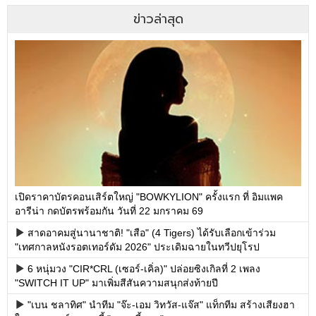
ข่าวล่าสุด
เปิดราคาบัตรคอนเสิร์ตใหญ่ "BOWKYLION" ครั้งแรก ที่ อิมแพค
อารีน่า กดบัตรพร้อมกัน วันที่ 22 มกราคม 69
สาดอาคมสู่นานาชาติ! "เสือ" (4 Tigers) ได้รับเลือกเข้าร่วม
"เทศกาลหนังรอตเทอร์ดัม 2026" ประเดิมฉายในทวีปยุโรป
6 หนุ่มวง "CIR*CRL (เซอร์-เคิ่ล)" ปล่อยซิงเกิลที่ 2 เพลง
"SWITCH IT UP" มาเพิ่มสีสันความสนุกส่งท้ายปี
"เบน ชลาทิศ" นำทีม "จ๊ะ-เอม วิทวัส-แจ๊ส" แท็กทีม สร้างเสียงฮา