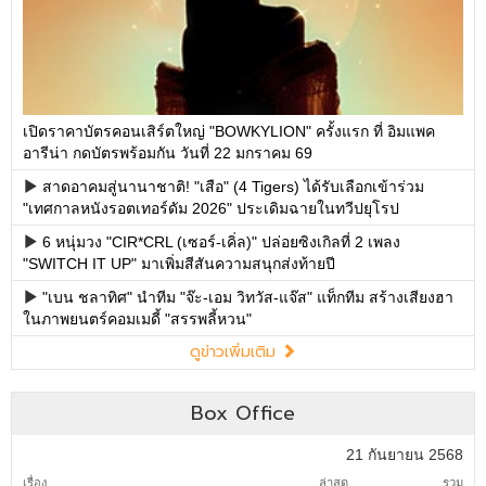
เปิดราคาบัตรคอนเสิร์ตใหญ่ "BOWKYLION" ครั้งแรก ที่ อิมแพค
อารีน่า กดบัตรพร้อมกัน วันที่ 22 มกราคม 69
สาดอาคมสู่นานาชาติ! "เสือ" (4 Tigers) ได้รับเลือกเข้าร่วม
"เทศกาลหนังรอตเทอร์ดัม 2026" ประเดิมฉายในทวีปยุโรป
6 หนุ่มวง "CIR*CRL (เซอร์-เคิ่ล)" ปล่อยซิงเกิลที่ 2 เพลง
"SWITCH IT UP" มาเพิ่มสีสันความสนุกส่งท้ายปี
"เบน ชลาทิศ" นำทีม "จ๊ะ-เอม วิทวัส-แจ๊ส" แท็กทีม สร้างเสียงฮา
ในภาพยนตร์คอมเมดี้ "สรรพลี้หวน"
ดูข่าวเพิ่มเติม
Box Office
21 กันยายน 2568
เรื่อง
ล่าสุด
รวม