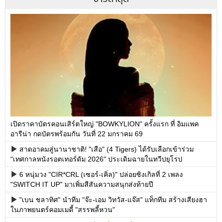
เปิดราคาบัตรคอนเสิร์ตใหญ่ "BOWKYLION" ครั้งแรก ที่ อิมแพค
อารีน่า กดบัตรพร้อมกัน วันที่ 22 มกราคม 69
สาดอาคมสู่นานาชาติ! "เสือ" (4 Tigers) ได้รับเลือกเข้าร่วม
"เทศกาลหนังรอตเทอร์ดัม 2026" ประเดิมฉายในทวีปยุโรป
6 หนุ่มวง "CIR*CRL (เซอร์-เคิ่ล)" ปล่อยซิงเกิลที่ 2 เพลง
"SWITCH IT UP" มาเพิ่มสีสันความสนุกส่งท้ายปี
"เบน ชลาทิศ" นำทีม "จ๊ะ-เอม วิทวัส-แจ๊ส" แท็กทีม สร้างเสียงฮา
ในภาพยนตร์คอมเมดี้ "สรรพลี้หวน"