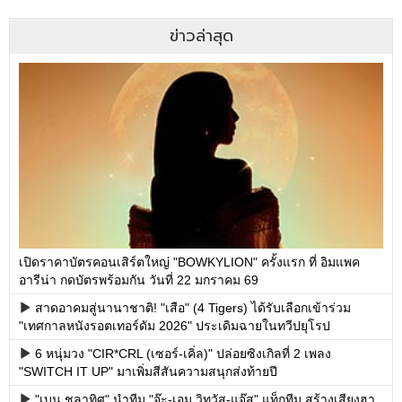
ข่าวล่าสุด
เปิดราคาบัตรคอนเสิร์ตใหญ่ "BOWKYLION" ครั้งแรก ที่ อิมแพค
อารีน่า กดบัตรพร้อมกัน วันที่ 22 มกราคม 69
สาดอาคมสู่นานาชาติ! "เสือ" (4 Tigers) ได้รับเลือกเข้าร่วม
"เทศกาลหนังรอตเทอร์ดัม 2026" ประเดิมฉายในทวีปยุโรป
6 หนุ่มวง "CIR*CRL (เซอร์-เคิ่ล)" ปล่อยซิงเกิลที่ 2 เพลง
"SWITCH IT UP" มาเพิ่มสีสันความสนุกส่งท้ายปี
"เบน ชลาทิศ" นำทีม "จ๊ะ-เอม วิทวัส-แจ๊ส" แท็กทีม สร้างเสียงฮา