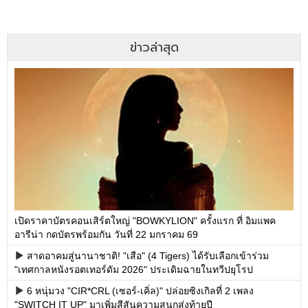
ข่าวล่าสุด
เปิดราคาบัตรคอนเสิร์ตใหญ่ "BOWKYLION" ครั้งแรก ที่ อิมแพค
อารีน่า กดบัตรพร้อมกัน วันที่ 22 มกราคม 69
สาดอาคมสู่นานาชาติ! "เสือ" (4 Tigers) ได้รับเลือกเข้าร่วม
"เทศกาลหนังรอตเทอร์ดัม 2026" ประเดิมฉายในทวีปยุโรป
6 หนุ่มวง "CIR*CRL (เซอร์-เคิ่ล)" ปล่อยซิงเกิลที่ 2 เพลง
"SWITCH IT UP" มาเพิ่มสีสันความสนุกส่งท้ายปี