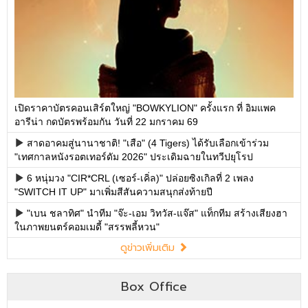
เปิดราคาบัตรคอนเสิร์ตใหญ่ "BOWKYLION" ครั้งแรก ที่ อิมแพค
อารีน่า กดบัตรพร้อมกัน วันที่ 22 มกราคม 69
สาดอาคมสู่นานาชาติ! "เสือ" (4 Tigers) ได้รับเลือกเข้าร่วม
"เทศกาลหนังรอตเทอร์ดัม 2026" ประเดิมฉายในทวีปยุโรป
6 หนุ่มวง "CIR*CRL (เซอร์-เคิ่ล)" ปล่อยซิงเกิลที่ 2 เพลง
"SWITCH IT UP" มาเพิ่มสีสันความสนุกส่งท้ายปี
"เบน ชลาทิศ" นำทีม "จ๊ะ-เอม วิทวัส-แจ๊ส" แท็กทีม สร้างเสียงฮา
ในภาพยนตร์คอมเมดี้ "สรรพลี้หวน"
ดูข่าวเพิ่มเติม
Box Office