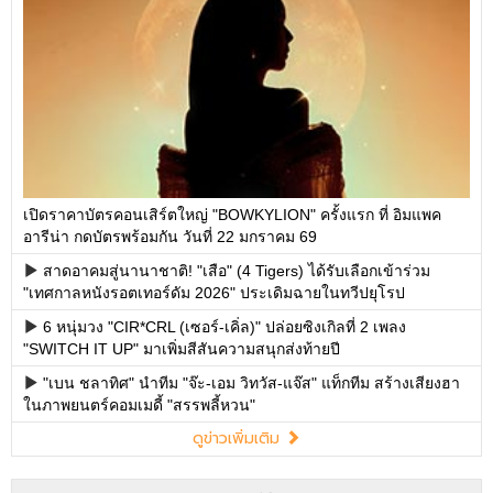
เปิดราคาบัตรคอนเสิร์ตใหญ่ "BOWKYLION" ครั้งแรก ที่ อิมแพค
อารีน่า กดบัตรพร้อมกัน วันที่ 22 มกราคม 69
สาดอาคมสู่นานาชาติ! "เสือ" (4 Tigers) ได้รับเลือกเข้าร่วม
"เทศกาลหนังรอตเทอร์ดัม 2026" ประเดิมฉายในทวีปยุโรป
6 หนุ่มวง "CIR*CRL (เซอร์-เคิ่ล)" ปล่อยซิงเกิลที่ 2 เพลง
"SWITCH IT UP" มาเพิ่มสีสันความสนุกส่งท้ายปี
"เบน ชลาทิศ" นำทีม "จ๊ะ-เอม วิทวัส-แจ๊ส" แท็กทีม สร้างเสียงฮา
ในภาพยนตร์คอมเมดี้ "สรรพลี้หวน"
ดูข่าวเพิ่มเติม