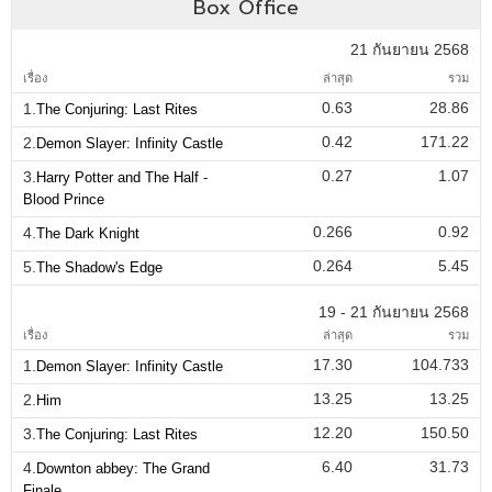
Box Office
21 กันยายน 2568
เรื่อง
ล่าสุด
รวม
0.63
28.86
1.
The Conjuring: Last Rites
0.42
171.22
2.
Demon Slayer: Infinity Castle
0.27
1.07
3.
Harry Potter and The Half -
Blood Prince
0.266
0.92
4.
The Dark Knight
0.264
5.45
5.
The Shadow's Edge
19 - 21 กันยายน 2568
เรื่อง
ล่าสุด
รวม
17.30
104.733
1.
Demon Slayer: Infinity Castle
13.25
13.25
2.
Him
12.20
150.50
3.
The Conjuring: Last Rites
6.40
31.73
4.
Downton abbey: The Grand
Finale