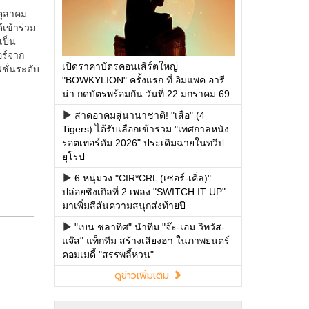
เปิดราคาบัตรคอนเสิร์ตใหญ่
"BOWKYLION" ครั้งแรก ที่ อิมแพค อารี
น่า กดบัตรพร้อมกัน วันที่ 22 มกราคม 69
สาดอาคมสู่นานาชาติ! "เสือ" (4
Tigers) ได้รับเลือกเข้าร่วม "เทศกาลหนัง
รอตเทอร์ดัม 2026" ประเดิมฉายในทวีป
ยุโรป
6 หนุ่มวง "CIR*CRL (เซอร์-เคิ่ล)"
ปล่อยซิงเกิลที่ 2 เพลง "SWITCH IT UP"
มาเพิ่มสีสันความสนุกส่งท้ายปี
"เบน ชลาทิศ" นำทีม "จ๊ะ-เอม วิทวัส-
แจ๊ส" แท็กทีม สร้างเสียงฮา ในภาพยนตร์
คอมเมดี้ "สรรพลี้หวน"
ดูข่าวเพิ่มเติม