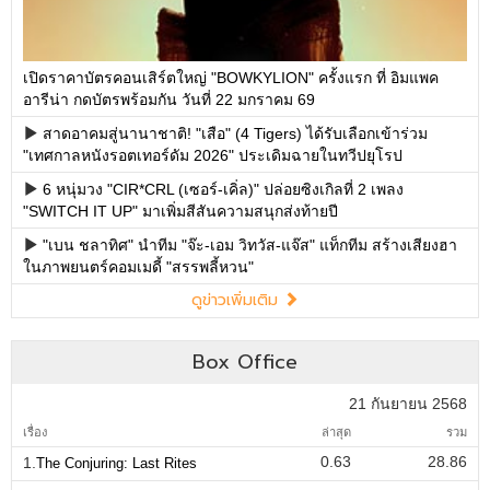
เปิดราคาบัตรคอนเสิร์ตใหญ่ "BOWKYLION" ครั้งแรก ที่ อิมแพค
อารีน่า กดบัตรพร้อมกัน วันที่ 22 มกราคม 69
สาดอาคมสู่นานาชาติ! "เสือ" (4 Tigers) ได้รับเลือกเข้าร่วม
"เทศกาลหนังรอตเทอร์ดัม 2026" ประเดิมฉายในทวีปยุโรป
6 หนุ่มวง "CIR*CRL (เซอร์-เคิ่ล)" ปล่อยซิงเกิลที่ 2 เพลง
"SWITCH IT UP" มาเพิ่มสีสันความสนุกส่งท้ายปี
"เบน ชลาทิศ" นำทีม "จ๊ะ-เอม วิทวัส-แจ๊ส" แท็กทีม สร้างเสียงฮา
ในภาพยนตร์คอมเมดี้ "สรรพลี้หวน"
ดูข่าวเพิ่มเติม
Box Office
21 กันยายน 2568
เรื่อง
ล่าสุด
รวม
0.63
28.86
1.
The Conjuring: Last Rites