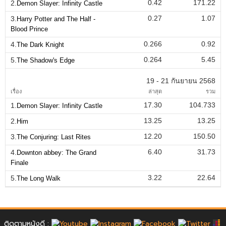
0.42
171.22
2.
Demon Slayer: Infinity Castle
0.27
1.07
3.
Harry Potter and The Half -
Blood Prince
0.266
0.92
4.
The Dark Knight
0.264
5.45
5.
The Shadow's Edge
19 - 21 กันยายน 2568
เรื่อง
ล่าสุด
รวม
17.30
104.733
1.
Demon Slayer: Infinity Castle
13.25
13.25
2.
Him
12.20
150.50
3.
The Conjuring: Last Rites
6.40
31.73
4.
Downton abbey: The Grand
Finale
3.22
22.64
5.
The Long Walk
ติดตามหนังดี :