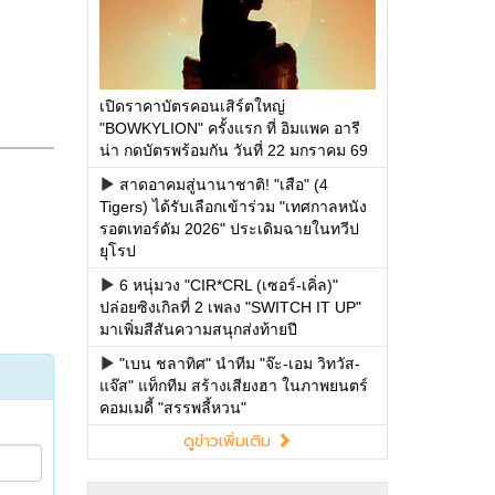
เปิดราคาบัตรคอนเสิร์ตใหญ่
"BOWKYLION" ครั้งแรก ที่ อิมแพค อารี
น่า กดบัตรพร้อมกัน วันที่ 22 มกราคม 69
สาดอาคมสู่นานาชาติ! "เสือ" (4
Tigers) ได้รับเลือกเข้าร่วม "เทศกาลหนัง
รอตเทอร์ดัม 2026" ประเดิมฉายในทวีป
ยุโรป
6 หนุ่มวง "CIR*CRL (เซอร์-เคิ่ล)"
ปล่อยซิงเกิลที่ 2 เพลง "SWITCH IT UP"
มาเพิ่มสีสันความสนุกส่งท้ายปี
"เบน ชลาทิศ" นำทีม "จ๊ะ-เอม วิทวัส-
แจ๊ส" แท็กทีม สร้างเสียงฮา ในภาพยนตร์
คอมเมดี้ "สรรพลี้หวน"
ดูข่าวเพิ่มเติม