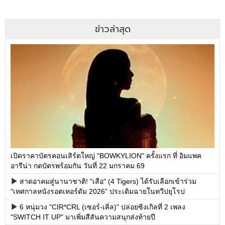
ข่าวล่าสุด
เปิดราคาบัตรคอนเสิร์ตใหญ่ "BOWKYLION" ครั้งแรก ที่ อิมแพค
อารีน่า กดบัตรพร้อมกัน วันที่ 22 มกราคม 69
สาดอาคมสู่นานาชาติ! "เสือ" (4 Tigers) ได้รับเลือกเข้าร่วม
"เทศกาลหนังรอตเทอร์ดัม 2026" ประเดิมฉายในทวีปยุโรป
6 หนุ่มวง "CIR*CRL (เซอร์-เคิ่ล)" ปล่อยซิงเกิลที่ 2 เพลง
"SWITCH IT UP" มาเพิ่มสีสันความสนุกส่งท้ายปี