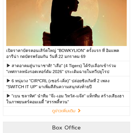
เปิดราคาบัตรคอนเสิร์ตใหญ่ "BOWKYLION" ครั้งแรก ที่ อิมแพค
อารีน่า กดบัตรพร้อมกัน วันที่ 22 มกราคม 69
สาดอาคมสู่นานาชาติ! "เสือ" (4 Tigers) ได้รับเลือกเข้าร่วม
"เทศกาลหนังรอตเทอร์ดัม 2026" ประเดิมฉายในทวีปยุโรป
6 หนุ่มวง "CIR*CRL (เซอร์-เคิ่ล)" ปล่อยซิงเกิลที่ 2 เพลง
"SWITCH IT UP" มาเพิ่มสีสันความสนุกส่งท้ายปี
"เบน ชลาทิศ" นำทีม "จ๊ะ-เอม วิทวัส-แจ๊ส" แท็กทีม สร้างเสียงฮา
ในภาพยนตร์คอมเมดี้ "สรรพลี้หวน"
ดูข่าวเพิ่มเติม
Box Office