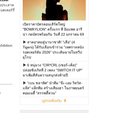
เปิดราคาบัตรคอนเสิร์ตใหญ่
"BOWKYLION" ครั้งแรก ที่ อิมแพค อารี
น่า กดบัตรพร้อมกัน วันที่ 22 มกราคม 69
สาดอาคมสู่นานาชาติ! "เสือ" (4
Tigers) ได้รับเลือกเข้าร่วม "เทศกาลหนัง
รอตเทอร์ดัม 2026" ประเดิมฉายในทวีป
ยุโรป
6 หนุ่มวง "CIR*CRL (เซอร์-เคิ่ล)"
ปล่อยซิงเกิลที่ 2 เพลง "SWITCH IT UP"
มาเพิ่มสีสันความสนุกส่งท้ายปี
"เบน ชลาทิศ" นำทีม "จ๊ะ-เอม วิทวัส-
แจ๊ส" แท็กทีม สร้างเสียงฮา ในภาพยนตร์
คอมเมดี้ "สรรพลี้หวน"
ดูข่าวเพิ่มเติม