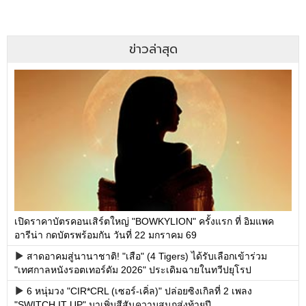
ข่าวล่าสุด
เปิดราคาบัตรคอนเสิร์ตใหญ่ "BOWKYLION" ครั้งแรก ที่ อิมแพค
อารีน่า กดบัตรพร้อมกัน วันที่ 22 มกราคม 69
สาดอาคมสู่นานาชาติ! "เสือ" (4 Tigers) ได้รับเลือกเข้าร่วม
"เทศกาลหนังรอตเทอร์ดัม 2026" ประเดิมฉายในทวีปยุโรป
6 หนุ่มวง "CIR*CRL (เซอร์-เคิ่ล)" ปล่อยซิงเกิลที่ 2 เพลง
"SWITCH IT UP" มาเพิ่มสีสันความสนุกส่งท้ายปี