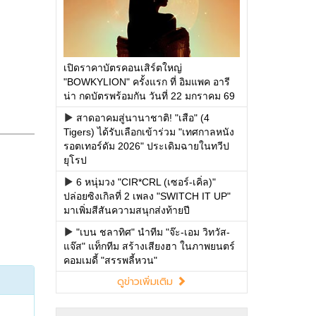
เปิดราคาบัตรคอนเสิร์ตใหญ่
"BOWKYLION" ครั้งแรก ที่ อิมแพค อารี
น่า กดบัตรพร้อมกัน วันที่ 22 มกราคม 69
สาดอาคมสู่นานาชาติ! "เสือ" (4
Tigers) ได้รับเลือกเข้าร่วม "เทศกาลหนัง
รอตเทอร์ดัม 2026" ประเดิมฉายในทวีป
ยุโรป
6 หนุ่มวง "CIR*CRL (เซอร์-เคิ่ล)"
ปล่อยซิงเกิลที่ 2 เพลง "SWITCH IT UP"
มาเพิ่มสีสันความสนุกส่งท้ายปี
"เบน ชลาทิศ" นำทีม "จ๊ะ-เอม วิทวัส-
แจ๊ส" แท็กทีม สร้างเสียงฮา ในภาพยนตร์
คอมเมดี้ "สรรพลี้หวน"
ดูข่าวเพิ่มเติม