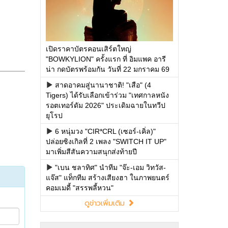
เปิดราคาบัตรคอนเสิร์ตใหญ่
"BOWKYLION" ครั้งแรก ที่ อิมแพค อารี
น่า กดบัตรพร้อมกัน วันที่ 22 มกราคม 69
สาดอาคมสู่นานาชาติ! "เสือ" (4
Tigers) ได้รับเลือกเข้าร่วม "เทศกาลหนัง
รอตเทอร์ดัม 2026" ประเดิมฉายในทวีป
ยุโรป
6 หนุ่มวง "CIR*CRL (เซอร์-เคิ่ล)"
ปล่อยซิงเกิลที่ 2 เพลง "SWITCH IT UP"
มาเพิ่มสีสันความสนุกส่งท้ายปี
"เบน ชลาทิศ" นำทีม "จ๊ะ-เอม วิทวัส-
แจ๊ส" แท็กทีม สร้างเสียงฮา ในภาพยนตร์
คอมเมดี้ "สรรพลี้หวน"
ดูข่าวเพิ่มเติม