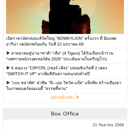
เปิดราคาบัตรคอนเสิร์ตใหญ่ "BOWKYLION" ครั้งแรก ที่ อิมแพค
อารีน่า กดบัตรพร้อมกัน วันที่ 22 มกราคม 69
สาดอาคมสู่นานาชาติ! "เสือ" (4 Tigers) ได้รับเลือกเข้าร่วม
"เทศกาลหนังรอตเทอร์ดัม 2026" ประเดิมฉายในทวีปยุโรป
6 หนุ่มวง "CIR*CRL (เซอร์-เคิ่ล)" ปล่อยซิงเกิลที่ 2 เพลง
"SWITCH IT UP" มาเพิ่มสีสันความสนุกส่งท้ายปี
"เบน ชลาทิศ" นำทีม "จ๊ะ-เอม วิทวัส-แจ๊ส" แท็กทีม สร้างเสียงฮา
ในภาพยนตร์คอมเมดี้ "สรรพลี้หวน"
ดูข่าวเพิ่มเติม
Box Office
21 กันยายน 2568