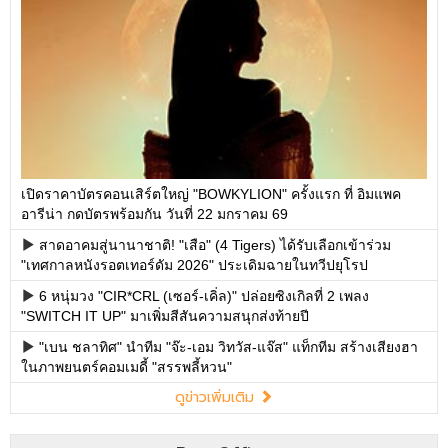
เปิดราคาบัตรคอนเสิร์ตใหญ่ "BOWKYLION" ครั้งแรก ที่ อิมแพค
อารีน่า กดบัตรพร้อมกัน วันที่ 22 มกราคม 69
สาดอาคมสู่นานาชาติ! "เสือ" (4 Tigers) ได้รับเลือกเข้าร่วม
"เทศกาลหนังรอตเทอร์ดัม 2026" ประเดิมฉายในทวีปยุโรป
6 หนุ่มวง "CIR*CRL (เซอร์-เคิ่ล)" ปล่อยซิงเกิลที่ 2 เพลง
"SWITCH IT UP" มาเพิ่มสีสันความสนุกส่งท้ายปี
"เบน ชลาทิศ" นำทีม "จ๊ะ-เอม วิทวัส-แจ๊ส" แท็กทีม สร้างเสียงฮา
ในภาพยนตร์คอมเมดี้ "สรรพลี้หวน"
ดูข่าวเพิ่มเติม