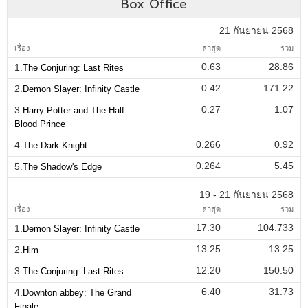
Box Office
21 กันยายน 2568
เรื่อง
ล่าสุด
รวม
0.63
28.86
1.
The Conjuring: Last Rites
0.42
171.22
2.
Demon Slayer: Infinity Castle
0.27
1.07
3.
Harry Potter and The Half -
Blood Prince
0.266
0.92
4.
The Dark Knight
0.264
5.45
5.
The Shadow's Edge
19 - 21 กันยายน 2568
เรื่อง
ล่าสุด
รวม
17.30
104.733
1.
Demon Slayer: Infinity Castle
13.25
13.25
2.
Him
12.20
150.50
3.
The Conjuring: Last Rites
6.40
31.73
4.
Downton abbey: The Grand
Finale