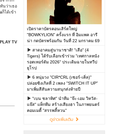
เปิดราคาบัตรคอนเสิร์ตใหญ่
"BOWKYLION" ครั้งแรก ที่ อิมแพค อารี
น่า กดบัตรพร้อมกัน วันที่ 22 มกราคม 69
สาดอาคมสู่นานาชาติ! "เสือ" (4
Tigers) ได้รับเลือกเข้าร่วม "เทศกาลหนัง
รอตเทอร์ดัม 2026" ประเดิมฉายในทวีป
ยุโรป
6 หนุ่มวง "CIR*CRL (เซอร์-เคิ่ล)"
ปล่อยซิงเกิลที่ 2 เพลง "SWITCH IT UP"
มาเพิ่มสีสันความสนุกส่งท้ายปี
"เบน ชลาทิศ" นำทีม "จ๊ะ-เอม วิทวัส-
แจ๊ส" แท็กทีม สร้างเสียงฮา ในภาพยนตร์
คอมเมดี้ "สรรพลี้หวน"
ดูข่าวเพิ่มเติม