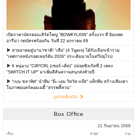
เปิดราคาบัตรคอนเสิร์ตใหญ่ "BOWKYLION" ครั้งแรก ที่ อิมแพค
อารีน่า กดบัตรพร้อมกัน วันที่ 22 มกราคม 69
สาดอาคมสู่นานาชาติ! "เสือ" (4 Tigers) ได้รับเลือกเข้าร่วม
"เทศกาลหนังรอตเทอร์ดัม 2026" ประเดิมฉายในทวีปยุโรป
6 หนุ่มวง "CIR*CRL (เซอร์-เคิ่ล)" ปล่อยซิงเกิลที่ 2 เพลง
"SWITCH IT UP" มาเพิ่มสีสันความสนุกส่งท้ายปี
"เบน ชลาทิศ" นำทีม "จ๊ะ-เอม วิทวัส-แจ๊ส" แท็กทีม สร้างเสียงฮา
ในภาพยนตร์คอมเมดี้ "สรรพลี้หวน"
ดูข่าวเพิ่มเติม
Box Office
21 กันยายน 2568
เรื่อง
ล่าสุด
รวม