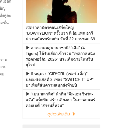
เปิดราคาบัตรคอนเสิร์ตใหญ่
"BOWKYLION" ครั้งแรก ที่ อิมแพค อารี
น่า กดบัตรพร้อมกัน วันที่ 22 มกราคม 69
สาดอาคมสู่นานาชาติ! "เสือ" (4
Tigers) ได้รับเลือกเข้าร่วม "เทศกาลหนัง
รอตเทอร์ดัม 2026" ประเดิมฉายในทวีป
ยุโรป
6 หนุ่มวง "CIR*CRL (เซอร์-เคิ่ล)"
ปล่อยซิงเกิลที่ 2 เพลง "SWITCH IT UP"
มาเพิ่มสีสันความสนุกส่งท้ายปี
"เบน ชลาทิศ" นำทีม "จ๊ะ-เอม วิทวัส-
แจ๊ส" แท็กทีม สร้างเสียงฮา ในภาพยนตร์
คอมเมดี้ "สรรพลี้หวน"
ดูข่าวเพิ่มเติม