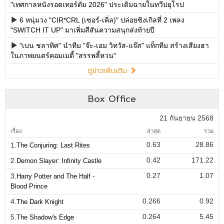
"เทศกาลหนังรอตเทอร์ดัม 2026" ประเดิมฉายในทวีปยุโรป
6 หนุ่มวง "CIR*CRL (เซอร์-เคิ่ล)" ปล่อยซิงเกิลที่ 2 เพลง
"SWITCH IT UP" มาเพิ่มสีสันความสนุกส่งท้ายปี
"เบน ชลาทิศ" นำทีม "จ๊ะ-เอม วิทวัส-แจ๊ส" แท็กทีม สร้างเสียงฮา
ในภาพยนตร์คอมเมดี้ "สรรพลี้หวน"
ดูข่าวเพิ่มเติม
Box Office
21 กันยายน 2568
เรื่อง
ล่าสุด
รวม
0.63
28.86
1.
The Conjuring: Last Rites
0.42
171.22
2.
Demon Slayer: Infinity Castle
0.27
1.07
3.
Harry Potter and The Half -
Blood Prince
0.266
0.92
4.
The Dark Knight
0.264
5.45
5.
The Shadow's Edge