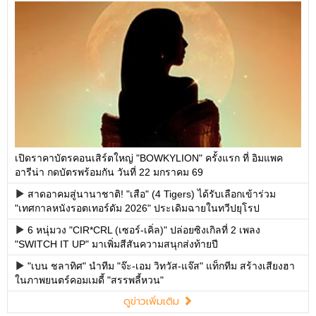
เปิดราคาบัตรคอนเสิร์ตใหญ่ "BOWKYLION" ครั้งแรก ที่ อิมแพค
อารีน่า กดบัตรพร้อมกัน วันที่ 22 มกราคม 69
สาดอาคมสู่นานาชาติ! "เสือ" (4 Tigers) ได้รับเลือกเข้าร่วม
"เทศกาลหนังรอตเทอร์ดัม 2026" ประเดิมฉายในทวีปยุโรป
6 หนุ่มวง "CIR*CRL (เซอร์-เคิ่ล)" ปล่อยซิงเกิลที่ 2 เพลง
"SWITCH IT UP" มาเพิ่มสีสันความสนุกส่งท้ายปี
"เบน ชลาทิศ" นำทีม "จ๊ะ-เอม วิทวัส-แจ๊ส" แท็กทีม สร้างเสียงฮา
ในภาพยนตร์คอมเมดี้ "สรรพลี้หวน"
ดูข่าวเพิ่มเติม