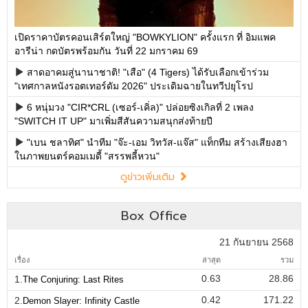
เปิดราคาบัตรคอนเสิร์ตใหญ่ "BOWKYLION" ครั้งแรก ที่ อิมแพค
อารีน่า กดบัตรพร้อมกัน วันที่ 22 มกราคม 69
สาดอาคมสู่นานาชาติ! "เสือ" (4 Tigers) ได้รับเลือกเข้าร่วม
"เทศกาลหนังรอตเทอร์ดัม 2026" ประเดิมฉายในทวีปยุโรป
6 หนุ่มวง "CIR*CRL (เซอร์-เคิ่ล)" ปล่อยซิงเกิลที่ 2 เพลง
"SWITCH IT UP" มาเพิ่มสีสันความสนุกส่งท้ายปี
"เบน ชลาทิศ" นำทีม "จ๊ะ-เอม วิทวัส-แจ๊ส" แท็กทีม สร้างเสียงฮา
ในภาพยนตร์คอมเมดี้ "สรรพลี้หวน"
ดูข่าวเพิ่มเติม
Box Office
21 กันยายน 2568
เรื่อง
ล่าสุด
รวม
0.63
28.86
1.
The Conjuring: Last Rites
0.42
171.22
2.
Demon Slayer: Infinity Castle