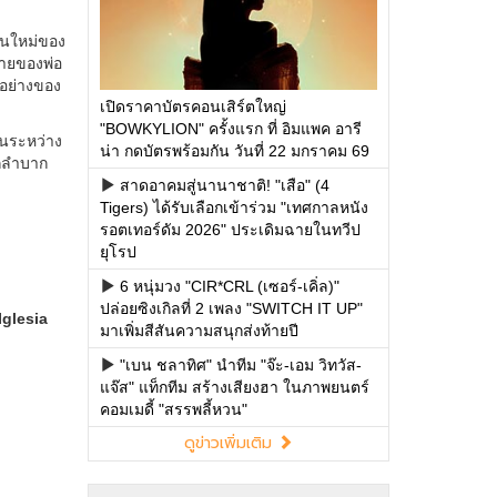
เปิดราคาบัตรคอนเสิร์ตใหญ่
"BOWKYLION" ครั้งแรก ที่ อิมแพค อารี
น่า กดบัตรพร้อมกัน วันที่ 22 มกราคม 69
สาดอาคมสู่นานาชาติ! "เสือ" (4
Tigers) ได้รับเลือกเข้าร่วม "เทศกาลหนัง
รอตเทอร์ดัม 2026" ประเดิมฉายในทวีป
ยุโรป
6 หนุ่มวง "CIR*CRL (เซอร์-เคิ่ล)"
ปล่อยซิงเกิลที่ 2 เพลง "SWITCH IT UP"
มาเพิ่มสีสันความสนุกส่งท้ายปี
"เบน ชลาทิศ" นำทีม "จ๊ะ-เอม วิทวัส-
แจ๊ส" แท็กทีม สร้างเสียงฮา ในภาพยนตร์
คอมเมดี้ "สรรพลี้หวน"
ดูข่าวเพิ่มเติม