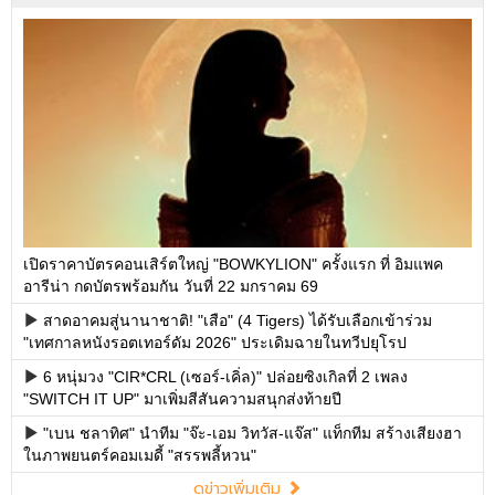
เปิดราคาบัตรคอนเสิร์ตใหญ่ "BOWKYLION" ครั้งแรก ที่ อิมแพค
อารีน่า กดบัตรพร้อมกัน วันที่ 22 มกราคม 69
สาดอาคมสู่นานาชาติ! "เสือ" (4 Tigers) ได้รับเลือกเข้าร่วม
"เทศกาลหนังรอตเทอร์ดัม 2026" ประเดิมฉายในทวีปยุโรป
6 หนุ่มวง "CIR*CRL (เซอร์-เคิ่ล)" ปล่อยซิงเกิลที่ 2 เพลง
"SWITCH IT UP" มาเพิ่มสีสันความสนุกส่งท้ายปี
"เบน ชลาทิศ" นำทีม "จ๊ะ-เอม วิทวัส-แจ๊ส" แท็กทีม สร้างเสียงฮา
ในภาพยนตร์คอมเมดี้ "สรรพลี้หวน"
ดูข่าวเพิ่มเติม