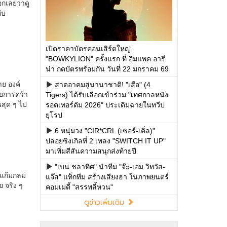
เปิดราคาบัตรคอนเสิร์ตใหญ่
"BOWKYLION" ครั้งแรก ที่ อิมแพค อารี
น่า กดบัตรพร้อมกัน วันที่ 22 มกราคม 69
สาดอาคมสู่นานาชาติ! "เสือ" (4
Tigers) ได้รับเลือกเข้าร่วม "เทศกาลหนัง
รอตเทอร์ดัม 2026" ประเดิมฉายในทวีป
ยุโรป
6 หนุ่มวง "CIR*CRL (เซอร์-เคิ่ล)"
ปล่อยซิงเกิลที่ 2 เพลง "SWITCH IT UP"
มาเพิ่มสีสันความสนุกส่งท้ายปี
"เบน ชลาทิศ" นำทีม "จ๊ะ-เอม วิทวัส-
แจ๊ส" แท็กทีม สร้างเสียงฮา ในภาพยนตร์
คอมเมดี้ "สรรพลี้หวน"
ดูข่าวเพิ่มเติม