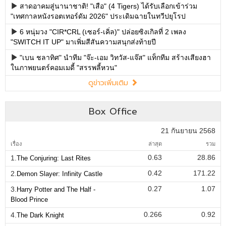
สาดอาคมสู่นานาชาติ! "เสือ" (4 Tigers) ได้รับเลือกเข้าร่วม
"เทศกาลหนังรอตเทอร์ดัม 2026" ประเดิมฉายในทวีปยุโรป
6 หนุ่มวง "CIR*CRL (เซอร์-เคิ่ล)" ปล่อยซิงเกิลที่ 2 เพลง
"SWITCH IT UP" มาเพิ่มสีสันความสนุกส่งท้ายปี
"เบน ชลาทิศ" นำทีม "จ๊ะ-เอม วิทวัส-แจ๊ส" แท็กทีม สร้างเสียงฮา
ในภาพยนตร์คอมเมดี้ "สรรพลี้หวน"
ดูข่าวเพิ่มเติม
Box Office
21 กันยายน 2568
เรื่อง
ล่าสุด
รวม
0.63
28.86
1.
The Conjuring: Last Rites
0.42
171.22
2.
Demon Slayer: Infinity Castle
0.27
1.07
3.
Harry Potter and The Half -
Blood Prince
0.266
0.92
4.
The Dark Knight