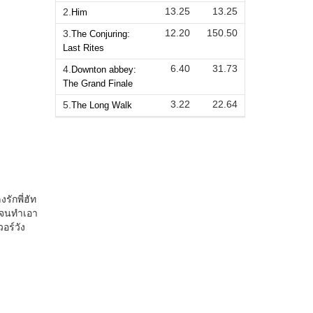
13.25
13.25
2.
Him
12.20
150.50
3.
The Conjuring:
Last Rites
6.40
31.73
4.
Downton abbey:
The Grand Finale
3.22
22.64
5.
The Long Walk