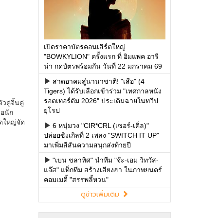
เปิดราคาบัตรคอนเสิร์ตใหญ่
"BOWKYLION" ครั้งแรก ที่ อิมแพค อารี
น่า กดบัตรพร้อมกัน วันที่ 22 มกราคม 69
สาดอาคมสู่นานาชาติ! "เสือ" (4
Tigers) ได้รับเลือกเข้าร่วม "เทศกาลหนัง
รอตเทอร์ดัม 2026" ประเดิมฉายในทวีป
ยุโรป
6 หนุ่มวง "CIR*CRL (เซอร์-เคิ่ล)"
ปล่อยซิงเกิลที่ 2 เพลง "SWITCH IT UP"
มาเพิ่มสีสันความสนุกส่งท้ายปี
"เบน ชลาทิศ" นำทีม "จ๊ะ-เอม วิทวัส-
แจ๊ส" แท็กทีม สร้างเสียงฮา ในภาพยนตร์
คอมเมดี้ "สรรพลี้หวน"
ดูข่าวเพิ่มเติม