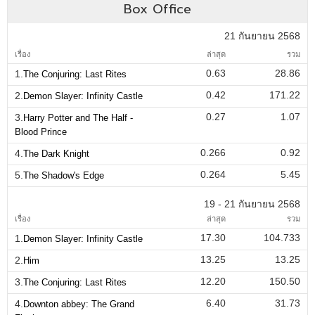
Box Office
21 กันยายน 2568
เรื่อง
ล่าสุด
รวม
0.63
28.86
1.
The Conjuring: Last Rites
0.42
171.22
2.
Demon Slayer: Infinity Castle
0.27
1.07
3.
Harry Potter and The Half -
Blood Prince
0.266
0.92
4.
The Dark Knight
0.264
5.45
5.
The Shadow's Edge
19 - 21 กันยายน 2568
เรื่อง
ล่าสุด
รวม
17.30
104.733
1.
Demon Slayer: Infinity Castle
13.25
13.25
2.
Him
12.20
150.50
3.
The Conjuring: Last Rites
6.40
31.73
4.
Downton abbey: The Grand