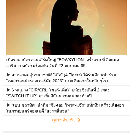
เปิดราคาบัตรคอนเสิร์ตใหญ่ "BOWKYLION" ครั้งแรก ที่ อิมแพค
อารีน่า กดบัตรพร้อมกัน วันที่ 22 มกราคม 69
สาดอาคมสู่นานาชาติ! "เสือ" (4 Tigers) ได้รับเลือกเข้าร่วม
"เทศกาลหนังรอตเทอร์ดัม 2026" ประเดิมฉายในทวีปยุโรป
6 หนุ่มวง "CIR*CRL (เซอร์-เคิ่ล)" ปล่อยซิงเกิลที่ 2 เพลง
"SWITCH IT UP" มาเพิ่มสีสันความสนุกส่งท้ายปี
"เบน ชลาทิศ" นำทีม "จ๊ะ-เอม วิทวัส-แจ๊ส" แท็กทีม สร้างเสียงฮา
ในภาพยนตร์คอมเมดี้ "สรรพลี้หวน"
ดูข่าวเพิ่มเติม