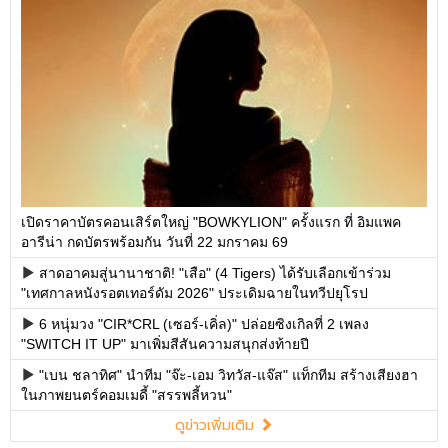
เปิดราคาบัตรคอนเสิร์ตใหญ่ "BOWKYLION" ครั้งแรก ที่ อิมแพค
อารีน่า กดบัตรพร้อมกัน วันที่ 22 มกราคม 69
สาดอาคมสู่นานาชาติ! "เสือ" (4 Tigers) ได้รับเลือกเข้าร่วม
"เทศกาลหนังรอตเทอร์ดัม 2026" ประเดิมฉายในทวีปยุโรป
6 หนุ่มวง "CIR*CRL (เซอร์-เคิ่ล)" ปล่อยซิงเกิลที่ 2 เพลง
"SWITCH IT UP" มาเพิ่มสีสันความสนุกส่งท้ายปี
"เบน ชลาทิศ" นำทีม "จ๊ะ-เอม วิทวัส-แจ๊ส" แท็กทีม สร้างเสียงฮา
ในภาพยนตร์คอมเมดี้ "สรรพลี้หวน"
ดูข่าวเพิ่มเติม