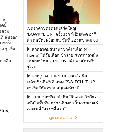
เปิดราคาบัตรคอนเสิร์ตใหญ่
"BOWKYLION" ครั้งแรก ที่ อิมแพค อารี
น่า กดบัตรพร้อมกัน วันที่ 22 มกราคม 69
สาดอาคมสู่นานาชาติ! "เสือ" (4
Tigers) ได้รับเลือกเข้าร่วม "เทศกาลหนัง
รอตเทอร์ดัม 2026" ประเดิมฉายในทวีป
ยุโรป
6 หนุ่มวง "CIR*CRL (เซอร์-เคิ่ล)"
ปล่อยซิงเกิลที่ 2 เพลง "SWITCH IT UP"
มาเพิ่มสีสันความสนุกส่งท้ายปี
"เบน ชลาทิศ" นำทีม "จ๊ะ-เอม วิทวัส-
แจ๊ส" แท็กทีม สร้างเสียงฮา ในภาพยนตร์
คอมเมดี้ "สรรพลี้หวน"
ดูข่าวเพิ่มเติม