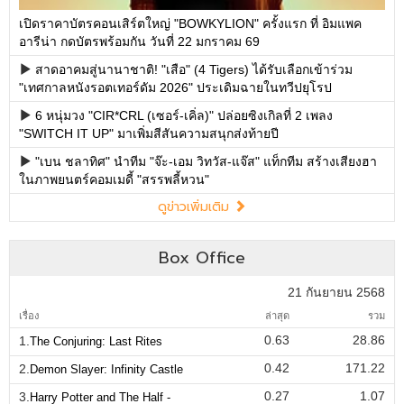
เปิดราคาบัตรคอนเสิร์ตใหญ่ "BOWKYLION" ครั้งแรก ที่ อิมแพค
อารีน่า กดบัตรพร้อมกัน วันที่ 22 มกราคม 69
สาดอาคมสู่นานาชาติ! "เสือ" (4 Tigers) ได้รับเลือกเข้าร่วม
"เทศกาลหนังรอตเทอร์ดัม 2026" ประเดิมฉายในทวีปยุโรป
6 หนุ่มวง "CIR*CRL (เซอร์-เคิ่ล)" ปล่อยซิงเกิลที่ 2 เพลง
"SWITCH IT UP" มาเพิ่มสีสันความสนุกส่งท้ายปี
"เบน ชลาทิศ" นำทีม "จ๊ะ-เอม วิทวัส-แจ๊ส" แท็กทีม สร้างเสียงฮา
ในภาพยนตร์คอมเมดี้ "สรรพลี้หวน"
ดูข่าวเพิ่มเติม
Box Office
21 กันยายน 2568
เรื่อง
ล่าสุด
รวม
0.63
28.86
1.
The Conjuring: Last Rites
0.42
171.22
2.
Demon Slayer: Infinity Castle
0.27
1.07
3.
Harry Potter and The Half -