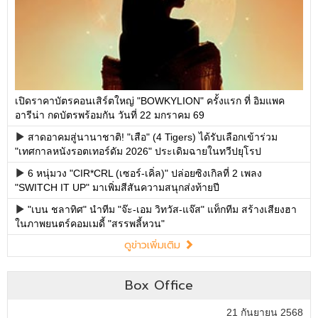
เปิดราคาบัตรคอนเสิร์ตใหญ่ "BOWKYLION" ครั้งแรก ที่ อิมแพค
อารีน่า กดบัตรพร้อมกัน วันที่ 22 มกราคม 69
สาดอาคมสู่นานาชาติ! "เสือ" (4 Tigers) ได้รับเลือกเข้าร่วม
"เทศกาลหนังรอตเทอร์ดัม 2026" ประเดิมฉายในทวีปยุโรป
6 หนุ่มวง "CIR*CRL (เซอร์-เคิ่ล)" ปล่อยซิงเกิลที่ 2 เพลง
"SWITCH IT UP" มาเพิ่มสีสันความสนุกส่งท้ายปี
"เบน ชลาทิศ" นำทีม "จ๊ะ-เอม วิทวัส-แจ๊ส" แท็กทีม สร้างเสียงฮา
ในภาพยนตร์คอมเมดี้ "สรรพลี้หวน"
ดูข่าวเพิ่มเติม
Box Office
21 กันยายน 2568